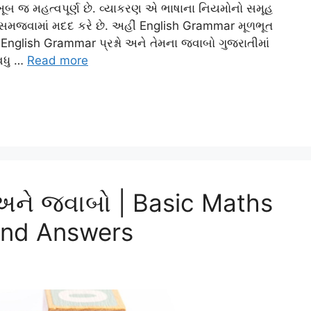
ૂબ જ મહત્વપૂર્ણ છે. વ્યાકરણ એ ભાષાના નિયમોનો સમૂહ
 સમજવામાં મદદ કરે છે. અહીં English Grammar મૂળભૂત
English Grammar પ્રશ્નો અને તેમના જવાબો ગુજરાતીમાં
 વધુ …
Read more
ો અને જવાબો | Basic Maths
and Answers