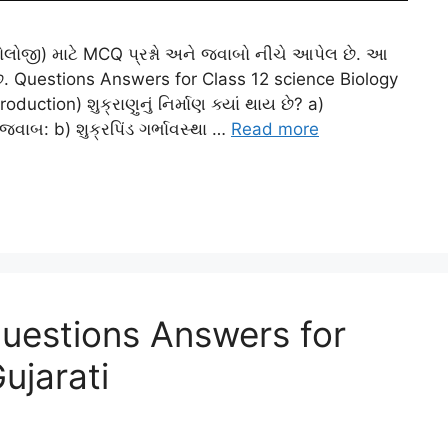
યોલોજી) માટે MCQ પ્રશ્નો અને જવાબો નીચે આપેલ છે. આ
શકે છે. Questions Answers for Class 12 science Biology
tion) શુક્રાણુનું નિર્માણ ક્યાં થાય છે? a)
શ્ન જવાબ: b) શુક્રપિંડ ગર્ભાવસ્થા …
Read more
Questions Answers for
ujarati