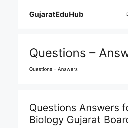
Skip
to
GujaratEduHub
content
Questions – Ans
Questions – Answers
Questions Answers fo
Biology Gujarat Boar