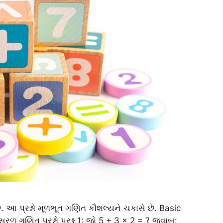
ે. આ પ્રશ્નો મૂળભૂત ગણિત કૌશલ્યને ચકાસે છે. Basic
 ગણિત પ્રશ્નો પ્રશ્ન 1: જો 5 + 3 × 2 = ? જવાબ: