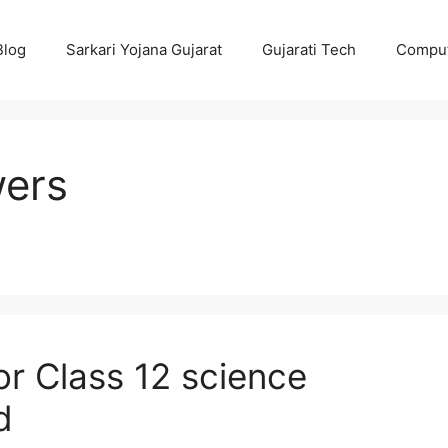
Blog
Sarkari Yojana Gujarat
Gujarati Tech
Comput
wers
r Class 12 science
d