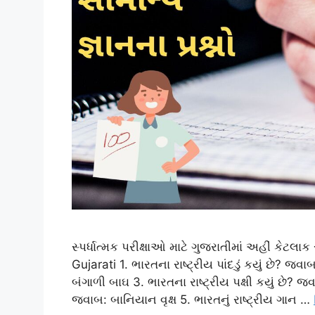
સ્પર્ધાત્મક પરીક્ષાઓ માટે ગુજરાતીમાં અહીં કેટલાક
Gujarati 1. ભારતના રાષ્ટ્રીય પાંદડું કયું છે? જ
બંગાળી બાઘ 3. ભારતના રાષ્ટ્રીય પક્ષી કયું છે? જ
જવાબ: બાનિયાન વૃક્ષ 5. ભારતનું રાષ્ટ્રીય ગાન …