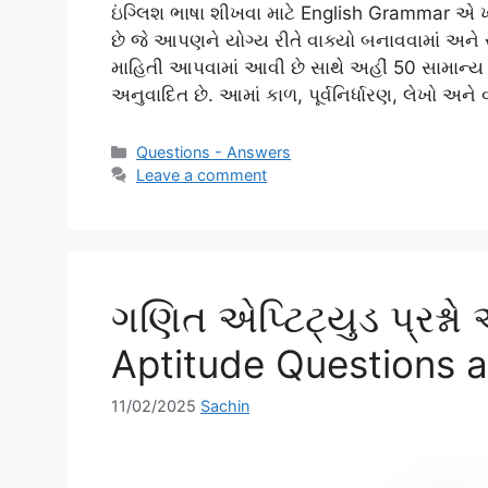
ઇંગ્લિશ ભાષા શીખવા માટે English Grammar એ ખ
છે જે આપણને યોગ્ય રીતે વાક્યો બનાવવામાં અને
માહિતી આપવામાં આવી છે સાથે અહીં 50 સામાન્ય 
અનુવાદિત છે. આમાં કાળ, પૂર્વનિર્ધારણ, લેખો અને
Categories
Questions - Answers
Leave a comment
ગણિત એપ્ટિટ્યુડ પ્રશ્ન
Aptitude Questions 
11/02/2025
Sachin