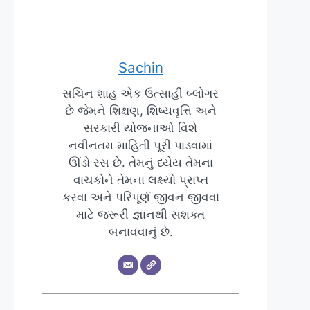
Sachin
સચિન શાહ એક ઉત્સાહી બ્લોગર
છે જેમને શિક્ષણ, શિષ્યવૃત્તિ અને
સરકારી યોજનાઓ વિશે
નવીનતમ માહિતી પૂરી પાડવામાં
ઊંડો રસ છે. તેમનું ધ્યેય તેમના
વાચકોને તેમના લક્ષ્યો પ્રાપ્ત
કરવા અને પરિપૂર્ણ જીવન જીવવા
માટે જરૂરી જ્ઞાનથી સશક્ત
બનાવવાનું છે.