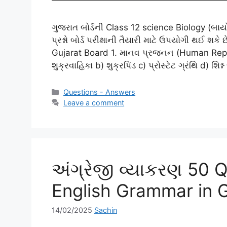
ગુજરાત બોર્ડની Class 12 science Biology (બા
પ્રશ્નો બોર્ડ પરીક્ષાની તૈયારી માટે ઉપયોગી થઈ 
Gujarat Board 1. માનવ પ્રજનન (Human Reproduc
શુક્રવાહિકા b) શુક્રપિંડ c) પ્રોસ્ટેટ ગ્રંથિ d) શિ
Categories
Questions - Answers
Leave a comment
અંગ્રેજી વ્યાકરણ 50 
English Grammar in G
14/02/2025
Sachin