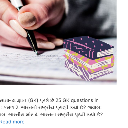
 સામાન્ય જ્ઞાન (GK) પ્રશ્નો છે 25 GK questions in
વાબ: કમળ 2. ભારતનો રાષ્ટ્રીય પ્રાણી કયો છે? જવાબ:
વાબ: ભારતીય મોર 4. ભારતના રાષ્ટ્રીય પૃથ્વી કયો છે?
Read more