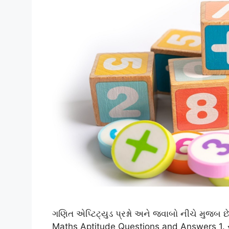
ગણિત એપ્ટિટ્યુડ પ્રશ્નો અને જવાબો નીચે મુજબ છ
Maths Aptitude Questions and Answers 1. સરળ