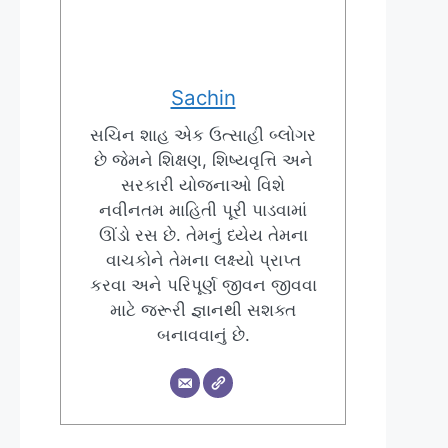
Sachin
સચિન શાહ એક ઉત્સાહી બ્લોગર
છે જેમને શિક્ષણ, શિષ્યવૃત્તિ અને
સરકારી યોજનાઓ વિશે
નવીનતમ માહિતી પૂરી પાડવામાં
ઊંડો રસ છે. તેમનું ધ્યેય તેમના
વાચકોને તેમના લક્ષ્યો પ્રાપ્ત
કરવા અને પરિપૂર્ણ જીવન જીવવા
માટે જરૂરી જ્ઞાનથી સશક્ત
બનાવવાનું છે.