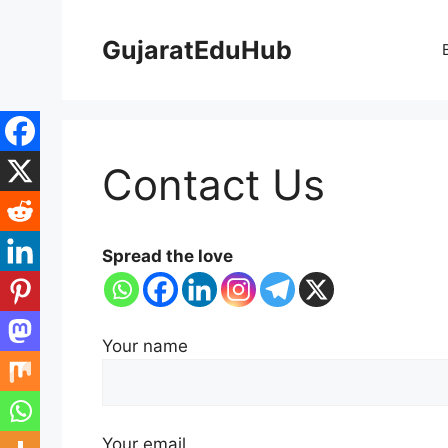
Skip
to
GujaratEduHub
content
Contact Us
Spread the love
Your name
Your email