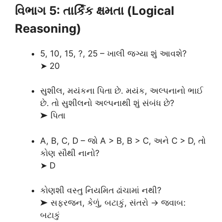
વિભાગ 5: તાર્કિક ક્ષમતા (Logical
Reasoning)
5, 10, 15, ?, 25 – ખાલી જગ્યા શું આવશે?
➤ 20
સુશીલ, મયંકના પિતા છે. મયંક, અલ્પનાનો ભાઈ
છે. તો સુશીલનો અલ્પનાથી શું સંબંધ છે?
➤ પિતા
A, B, C, D – જો A > B, B > C, અને C > D, તો
કોણ સૌથી નાનો?
➤ D
કોણશી વસ્તુ નિયમિત ઢાંચામાં નથી?
➤ સફરજન, કેળું, બટાકું, સંતરો → જવાબ:
બટાકું