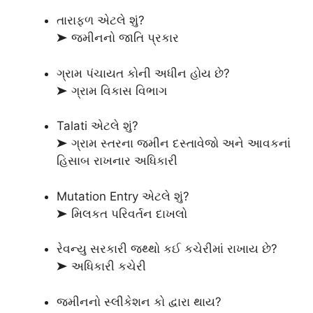
તારાફળ એટલે શું?
➤ જમીનનો જાતિ પ્રકાર
ગ્રામ પંચાયત કોની અધીન હોય છે?
➤ ગ્રામ વિકાસ વિભાગ
Talati એટલે શું?
➤ ગ્રામ સ્તરના જમીન દસ્તાવેજો અને આવકનાં
હિસાબ રાખનાર અધિકારી
Mutation Entry એટલે શું?
➤ મિલકત પરિવર્તન દાખલો
રેવન્યુ સરકારી જથ્થો કઈ કચેરીમાં રાખાય છે?
➤ અધિકારી કચેરી
જમીનનો સ્લીકેશન કો દ્વારા થાય?