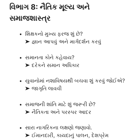
વિભાગ 8: નૈતિક મૂલ્ય અને
સમાજશાસ્ત્ર
શિક્ષકનો મુખ્ય ફરજ શું છે?
➤ જ્ઞાન આપવું અને માર્ગદર્શન કરવું
સમાનતા કોને કહેવાય?
➤ દરેકને સમાન અધિકાર
યુવાનોમાં નશાવિષયથી બચવા શું કરવું જોઈએ?
➤ જાગૃતિ લાવવી
સમાજની શાંતિ માટે શું જરૂરી છે?
➤ નૈતિકતા અને પરસ્પર આદર
સારા નાગરિકના લક્ષણો જણાવો.
➤ ઈમાનદારી, કાયદાનું પાલન, દેશપ્રેમ