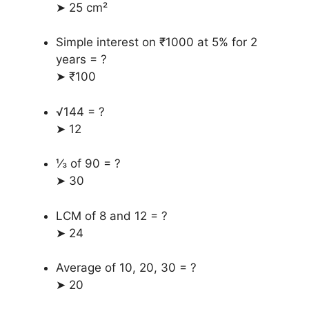
➤ 25 cm²
Simple interest on ₹1000 at 5% for 2
years = ?
➤ ₹100
√144 = ?
➤ 12
⅓ of 90 = ?
➤ 30
LCM of 8 and 12 = ?
➤ 24
Average of 10, 20, 30 = ?
➤ 20