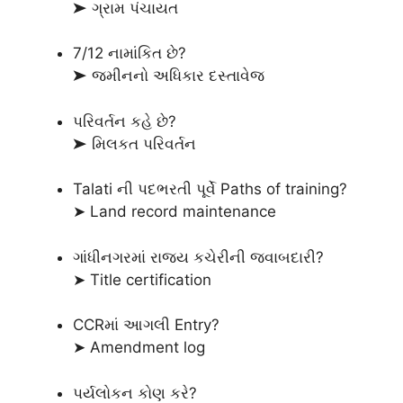
➤ ગ્રામ પંચાયત
7/12 નામાંકિત છે?
➤ જમીનનો અધિકાર દસ્તાવેજ
પરિવર્તન કહે છે?
➤ મિલકત પરિવર્તન
Talati ની પદભરતી પૂર્વે Paths of training?
➤ Land record maintenance
ગાંધીનગરમાં રાજય કચેરીની જવાબદારી?
➤ Title certification
CCRમાં આગલી Entry?
➤ Amendment log
પર્યલોકન કોણ કરે?