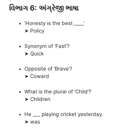
વિભાગ 6: અંગ્રેજી ભાષા
‘Honesty is the best ____’
➤ Policy
Synonym of ‘Fast’?
➤ Quick
Opposite of ‘Brave’?
➤ Coward
What is the plural of ‘Child’?
➤ Children
He ___ playing cricket yesterday.
➤ was