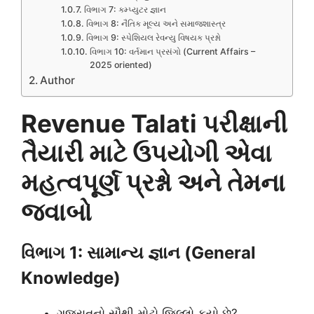
વિભાગ 7: કમ્પ્યુટર જ્ઞાન
વિભાગ 8: નૈતિક મૂલ્ય અને સમાજશાસ્ત્ર
વિભાગ 9: સ્પેશિયલ રેવન્યુ વિષયક પ્રશ્નો
વિભાગ 10: વર્તમાન પ્રસંગો (Current Affairs –
2025 oriented)
Author
Revenue Talati પરીક્ષાની
તૈયારી માટે ઉપયોગી એવા
મહત્વપૂર્ણ પ્રશ્નો અને તેમના
જવાબો
વિભાગ 1: સામાન્ય જ્ઞાન (General
Knowledge)
ગુજરાતનો સૌથી મોટો જિલ્લો કયો છે?