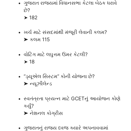
ગુજરાત રાજ્યમાં વિધાનસભા કેટલા બેઠક ધરાવે
છે?
➤ 182
ખર્ચ માટે સંસદમાંથી મંજૂરી લેવાની કલમ?
➤ કલમ 115
વોટિંગ માટે લઘુત્તમ ઉંમર કેટલી?
➤ 18
“ડ્યૂએલ સિસ્ટમ” કોની યોજના છે?
➤ ન્યૂઝીલેન્ડ
સ્વતંત્રતા પ્રયત્ન માટે GCETનું આયોજન કોણે
કર્યું?
➤ નેશનલ કોગ્રીસ
ગુજરાતનું રાજ્ય ધ્વજ ક્યારે અપનાવવામાં