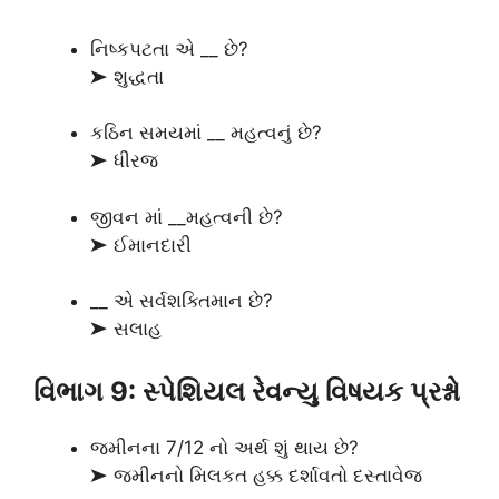
નિષ્કપટતા એ __ છે?
➤ શુદ્ધતા
કઠિન સમયમાં __ મહત્વનું છે?
➤ ધીરજ
જીવન માં __મહત્વની છે?
➤ ઈમાનદારી
__ એ સર્વશક્તિમાન છે?
➤ સલાહ
વિભાગ 9: સ્પેશિયલ રેવન્યુ વિષયક પ્રશ્નો
જમીનના 7/12 નો અર્થ શું થાય છે?
➤ જમીનનો મિલકત હક્ક દર્શાવતો દસ્તાવેજ