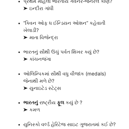
પ્રથમ મહિલા ભારતીય ગવર્નર‑જનરલ કોણ?
➤ ઇન્દીરા ગાંધી
“ક્વિન ઓફ ધ ઈન્ડિયન ઓશન” કહેવાતી
ખેલાડી?
➤ માતા વિજેન્દ્રા
ભારતનું સૌથી ઉંચું પર્વત શિખર ક્યું છે?
➤ કાંચનજંગા
ઓલિમ્પિકમાં સૌથી વધુ વીજાંક (medals)
જેનાથી મળે છે?
➤ યુનાઇટેડ સ્ટેટ્સ
ભારતનું
રાષ્ટ્રીય
ફૂલ
કયું છે ?
➤ કમળ
યુનિસ્કો વર્લ્ડ હેરિટેજ સાઇટ ગુજરાતમાં કઈ છે?