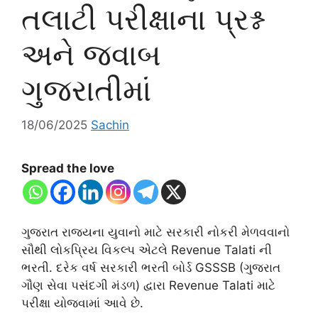
તલાટી પરીક્ષાના પ્રશ્ન
અને જવાબ
ગુજરાતીમાં
18/06/2025
Sachin
Spread the love
ગુજરાત રાજ્યના યુવાનો માટે સરકારી નોકરી મેળવવાનો
સૌથી લોકપ્રિય વિકલ્પ એટલે Revenue Talati ની
ભરતી. દરેક વર્ષ સરકારી ભરતી બોર્ડ GSSSB (ગુજરાત
ગૌણ સેવા પસંદગી મંડળ) દ્વારા Revenue Talati માટે
પરીક્ષા યોજવામાં આવે છે.