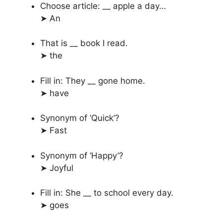
Choose article: __ apple a day…
➤ An
That is __ book I read.
➤ the
Fill in: They __ gone home.
➤ have
Synonym of ‘Quick’?
➤ Fast
Synonym of ‘Happy’?
➤ Joyful
Fill in: She __ to school every day.
➤ goes