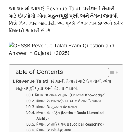
આ લેખમાં આપણે Revenue Talati પરીક્ષાની તૈયારી
માટે ઉપયોગી એવા
મહત્વપૂર્ણ પ્રશ્નો અને તેમના જવાબો
વિશે વિગતવાર જાણીયે. આ પ્રશ્નો વિભાગવાર છે અને દરેક
વિષયને આવરી લે છે.
Table of Contents
Revenue Talati પરીક્ષાની તૈયારી માટે ઉપયોગી એવા
મહત્વપૂર્ણ પ્રશ્નો અને તેમના જવાબો
વિભાગ 1: સામાન્ય જ્ઞાન (General Knowledge)
વિભાગ 2: ભારતનું બંધારણ અને નાગરિક શાસ્ત્ર
વિભાગ 3: ગુજરાત પંથકજ્ઞાન
વિભાગ 4: ગણિત (Maths – Basic Numerical
Ability)
વિભાગ 5: તાર્કિક ક્ષમતા (Logical Reasoning)
વિભાગ 6: અંગ્રેજી ભાષા