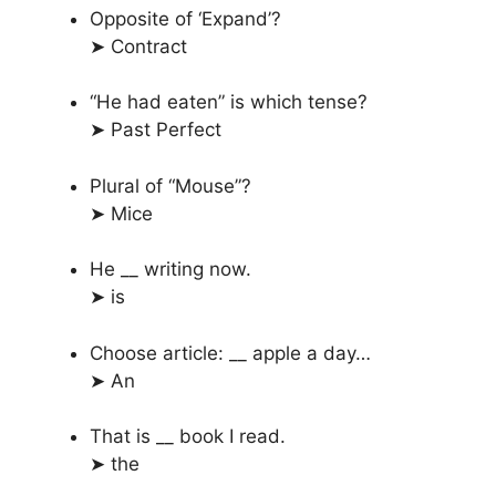
Opposite of ‘Expand’?
➤ Contract
“He had eaten” is which tense?
➤ Past Perfect
Plural of “Mouse”?
➤ Mice
He __ writing now.
➤ is
Choose article: __ apple a day…
➤ An
That is __ book I read.
➤ the