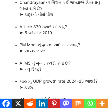
Chandrayaan-4 મિશન કઈ જગ્યાએ ઉતરવાનું
લક્ષ્ય રાખે છે?
➤ ચંદ્રનો નોર્થ પોલ
Article 370 ક્યારે રદ થયું?
➤ 5 ઓગસ્ટ 2019
PM Modi નૂં દ્વારકા યાદીમાં મેળવ્યું?
➤ સ્વચ્છ ભારત
AIIMS નું મુખ્ય કચેરી ક્યાં છે?
➤ ન્યુ દિલ્હી
ભારતનું GDP growth rate 2024–25 આશરે?
➤ 7.3%
BT cotton કોણે વિકસાવ્યું?
➤ Monsanto