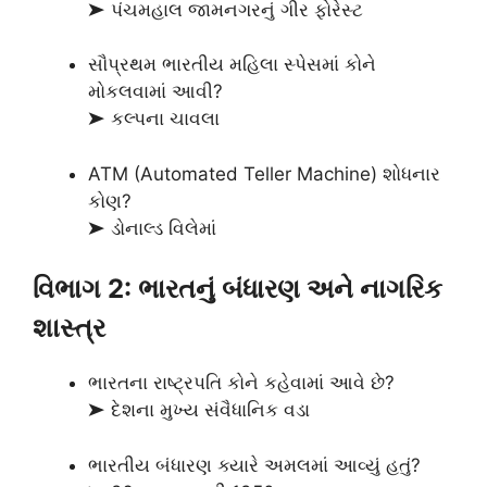
➤ પંચમહાલ જામનગરનું ગીર ફોરેસ્ટ
સૌપ્રથમ ભારતીય મહિલા સ્પેસમાં કોને
મોકલવામાં આવી?
➤ કલ્પના ચાવલા
ATM (Automated Teller Machine) શોધનાર
કોણ?
➤ ડોનાલ્ડ વિલેમાં
વિભાગ 2: ભારતનું બંધારણ અને નાગરિક
શાસ્ત્ર
ભારતના રાષ્ટ્રપતિ કોને કહેવામાં આવે છે?
➤ દેશના મુખ્ય સંવૈધાનિક વડા
ભારતીય બંધારણ ક્યારે અમલમાં આવ્યું હતું?