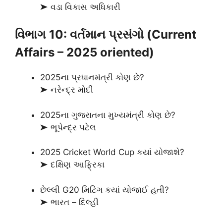
➤ વડા વિકાસ અધિકારી
વિભાગ 10: વર્તમાન પ્રસંગો (Current
Affairs – 2025 oriented)
2025ના પ્રધાનમંત્રી કોણ છે?
➤ નરેન્દ્ર મોદી
2025ના ગુજરાતના મુખ્યમંત્રી કોણ છે?
➤ ભૂપેન્દ્ર પટેલ
2025 Cricket World Cup કયાં યોજાશે?
➤ દક્ષિણ આફ્રિકા
છેલ્લી G20 મિટિંગ કયાં યોજાઈ હતી?
➤ ભારત – દિલ્હી