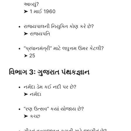
આવ્યું?
➤ 1 માઈ 1960
રાજ્યપાલની નિયુક્તિ કોણ કરે છે?
➤ રાજ્યપતિ
“પ્રધાનમંત્રી” માટે લઘુત્તમ ઉંમર કેટલી?
➤ 25
વિભાગ 3: ગુજરાત પંથકજ્ઞાન
નર્મદા ડેમ કઈ નદી પર છે?
➤ નર્મદા
“રણ ઉત્સવ” કયાં યોજાય છે?
➤ કચ્છ
ગીરનું વન્યજીવન કસુતી માટે જાણીતું છે?