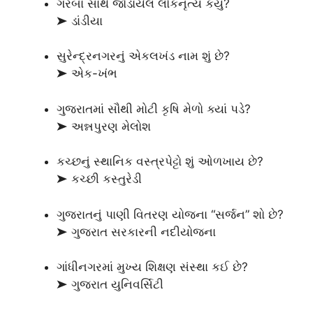
ગરબા સાથે જોડાયેલ લોકનૃત્ય કયું?
➤ ડાંડીયા
સુરેન્દ્રનગરનું એકલખંડ નામ શું છે?
➤ એક-ખંભ
ગુજરાતમાં સૌથી મોટી કૃષિ મેળો ક્યાં પડે?
➤ અન્નપુરણ મેલોશ
કચ્છનું સ્થાનિક વસ્ત્રપેટ્ટો શું ઓળખાય છે?
➤ કચ્છી કસ્તુરેડી
ગુજરાતનું પાણી વિતરણ યોજના “સર્જન” શો છે?
➤ ગુજરાત સરકારની નદીયોજના
ગાંધીનગરમાં મુખ્ય શિક્ષણ સંસ્થા કઈ છે?
➤ ગુજરાત યુનિવર્સિટી