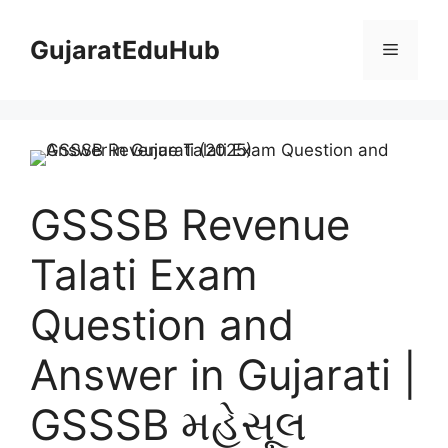
Skip
to
GujaratEduHub
Menu
content
GSSSB Revenue
Talati Exam
Question and
Answer in Gujarati |
GSSSB મહેસૂલ