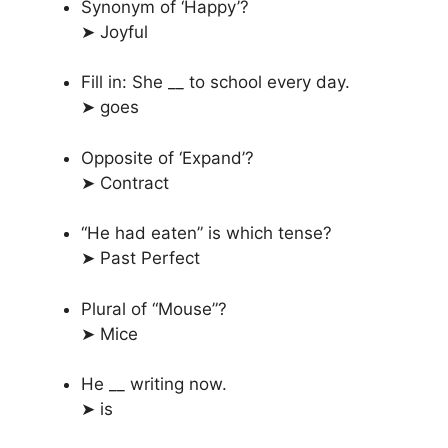
Synonym of ‘Happy’?
➤ Joyful
Fill in: She __ to school every day.
➤ goes
Opposite of ‘Expand’?
➤ Contract
“He had eaten” is which tense?
➤ Past Perfect
Plural of “Mouse”?
➤ Mice
He __ writing now.
➤ is