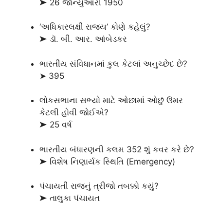
➤ 26 જાન્યુઆરી 1950
‘અધિકારલક્ષી રાજ્ય’ કોણે કહેલું?
➤ ડૉ. બી. આર. આંબેડકર
ભારતીય સંવિધાનમાં કુલ કેટલાં અનુચ્છેદ છે?
➤ 395
લોકસભાના સભ્યો માટે ઓછામાં ઓછું ઉંમર
કેટલી હોવી જોઈએ?
➤ 25 વર્ષ
ભારતીય બંધારણની કલમ 352 શું કવર કરે છે?
➤ વિશેષ નિણાર્યક સ્થિતિ (Emergency)
પંચાયતી રાજનું ત્રીજો તબક્કો કયું?
➤ તાલુકા પંચાયત