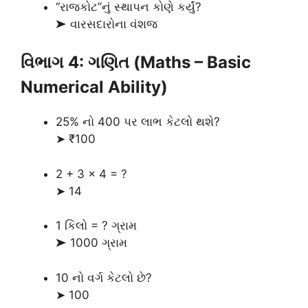
“રાજકોટ”નું સ્થાપન કોણે કર્યું?
➤ વારસદારોના વંશજ
વિભાગ 4: ગણિત (Maths – Basic
Numerical Ability)
25% નો 400 પર લાભ કેટલો થશે?
➤ ₹100
2 + 3 × 4 = ?
➤ 14
1 કિલો = ? ગ્રામ
➤ 1000 ગ્રામ
10 નો વર્ગ કેટલો છે?
➤ 100