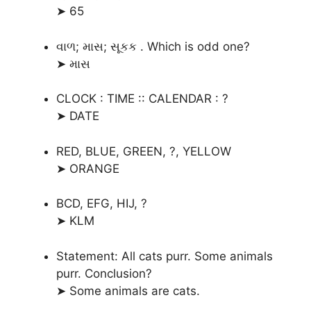
➤ 65
વાળ; માસ; સૂકક . Which is odd one?
➤ માસ
CLOCK : TIME :: CALENDAR : ?
➤ DATE
RED, BLUE, GREEN, ?, YELLOW
➤ ORANGE
BCD, EFG, HIJ, ?
➤ KLM
Statement: All cats purr. Some animals
purr. Conclusion?
➤ Some animals are cats.