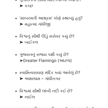
➤ કચ્છ
‘સાબરમતી આશ્રમ’ કોણે સ્થાપ્યું હતું?
➤ મહાત્મા ગાંધીજી
વિશ્વનું સૌથી ઊંડું સરોવર કયું છે?
➤ બાઈકલ
ગુજરાતનું રાજ્ય પક્ષી કયું છે?
➤Greater Flamingo (આંઢળા)
સ્વામિનારાયણ મંદિર ક્યાં આવેલું છે?
➤ અક્ષરધામ – ગાંધીનગર
વિશ્વમાં સૌથી લાંબી નદી કઈ છે?
➤ નાઈલ