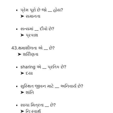
પ્રેમ પૂરો છે જો __ હોય?
➤ સમાનતા
સત્યમાં __ દીવો છે?
➤ પ્રકાશ
43.ક્ષમાશીલતા એ __ છે?
➤ શરીિણતા
sharing એ __ પ્રતિક છે?
➤ દયા
સુસ્થિત જીવન માટે __ અનિવાર્ય છે?
➤ શાંતિ
સાચા મિત્રતા __ છે?
➤ નિઃસ્વાર્થ