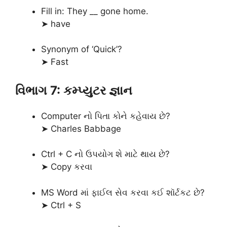
Fill in: They __ gone home.
➤ have
Synonym of ‘Quick’?
➤ Fast
વિભાગ 7: કમ્પ્યુટર જ્ઞાન
Computer નો પિતા કોને કહેવાય છે?
➤ Charles Babbage
Ctrl + C નો ઉપયોગ શે માટે થાય છે?
➤ Copy કરવા
MS Word માં ફાઈલ સેવ કરવા કઈ શૉર્ટકટ છે?
➤ Ctrl + S