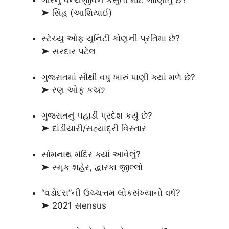
➤ સિંહ (આશિયાઈ)
સ્ટેચ્યુ ઓફ યુનિટી કોણની પ્રતિમા છે?
➤ સરદાર પટેલ
ગુજરાતમાં સૌથી વધુ ખારું પાણી ક્યાં મળે છે?
➤ રણ ઓફ કચ્છ
ગુજરાતનું પહાડી પ્રદેશ કયું છે?
➤ દાંડીયારી/સહ્યાદ્રી વિસ્તાર
સોમનાથ મંદિર ક્યાં આવેલું?
➤ સ્મૃક શહેર, દ્વારકા જીલ્લો
“વડોદરા”ની ઉચ્ચત્તમ લોકસંખ્યાનો વર્ષ?
➤ 2021 સensus