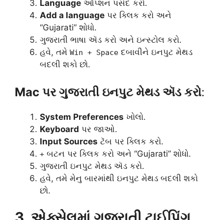
Language
ઑપ્શન પસંદ કરો.
Add a language
પર ક્લિક કરો અને
“Gujarati” શોધો.
ગુજરાતી ભાષા ઍડ કરો અને ઇન્સ્ટોલ કરો.
હવે, તમે
દબાવીને ઇનપુટ મેથડ
Win + Space
બદલી શકો છો.
Mac પર ગુજરાતી ઇનપુટ મેથડ ઍડ કરો
:
System Preferences
ખોલો.
Keyboard
પર જાઓ.
Input Sources
ટૅબ પર ક્લિક કરો.
બટન પર ક્લિક કરો અને “Gujarati” શોધો.
+
ગુજરાતી ઇનપુટ મેથડ ઍડ કરો.
હવે, તમે મેનુ બારમાંથી ઇનપુટ મેથડ બદલી શકો
છો.
3. એક્સેલમાં ગુજરાતી ટાઈપિંગ