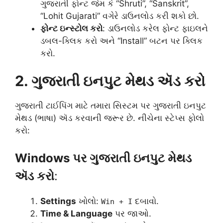
ગુજરાતી ફોન્ટ જેમ કે “Shruti”, “Sanskrit”,
“Lohit Gujarati” વગેરે ડાઉનલોડ કરી શકો છો.
ફોન્ટ ઇન્સ્ટોલ કરો
: ડાઉનલોડ કરેલ ફોન્ટ ફાઇલને
ડબલ-ક્લિક કરો અને “Install” બટન પર ક્લિક
કરો.
2. ગુજરાતી ઇનપુટ મેથડ ઍડ કરો
ગુજરાતી ટાઈપિંગ માટે તમારા સિસ્ટમ પર ગુજરાતી ઇનપુટ
મેથડ (ભાષા) ઍડ કરવાની જરૂર છે. નીચેના સ્ટેપ્સ ફોલો
કરો:
Windows પર ગુજરાતી ઇનપુટ મેથડ
ઍડ કરો
:
Settings
ખોલો:
દબાવો.
Win + I
Time & Language
પર જાઓ.