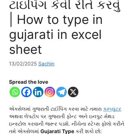
ટાઇપિંગ કેવી રીતે કરવું
| How to type in
gujarati in excel
sheet
13/02/2025
Sachin
Spread the love
એક્સેલમાં ગુજરાતી ટાઈપિંગ કરવા માટે તમારા
કમ્પ્યુટર
અથવા લેપટોપ પર ગુજરાતી ફોન્ટ અને ઇનપુટ મેથડ
ઇન્સ્ટોલ કરવાની જરૂર પડશે. નીચેના સ્ટેપ્સ ફોલો કરીને
તમે એક્સેલમાં
Gujarati Type
કરી શકો છો: