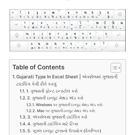
Table of Contents
Gujarati Type In Excel Sheet | એક્સેલમાં ગુજરાતી
ટાઇપિંગ કેવી રીતે કરવું
1. ગુજરાતી ફોન્ટ ઇન્સ્ટોલ કરો
2. ગુજરાતી ઇનપુટ મેથડ ઍડ કરો
Windows પર ગુજરાતી ઇનપુટ મેથડ ઍડ કરો:
Mac પર ગુજરાતી ઇનપુટ મેથડ ઍડ કરો:
3. એક્સેલમાં ગુજરાતી ટાઈપિંગ કરો
4. ગુજરાતી ટાઈપિંગ માટે ટિપ્સ
5. ગૂગલ ઇનપુટ ટૂલ્સનો ઉપયોગ (વૈકલ્પિક)