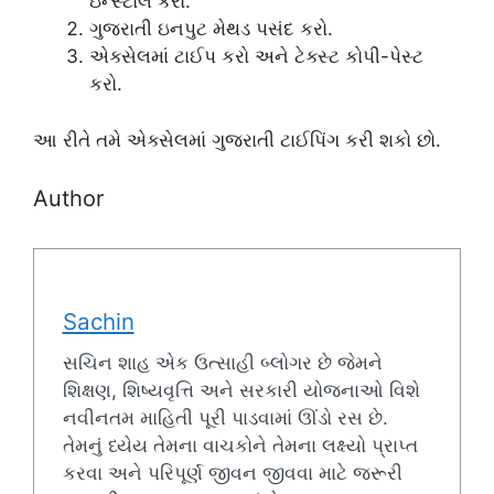
ઇન્સ્ટોલ કરો.
ગુજરાતી ઇનપુટ મેથડ પસંદ કરો.
એક્સેલમાં ટાઈપ કરો અને ટેક્સ્ટ કોપી-પેસ્ટ
કરો.
આ રીતે તમે એક્સેલમાં ગુજરાતી ટાઈપિંગ કરી શકો છો.
Author
Sachin
સચિન શાહ એક ઉત્સાહી બ્લોગર છે જેમને
શિક્ષણ, શિષ્યવૃત્તિ અને સરકારી યોજનાઓ વિશે
નવીનતમ માહિતી પૂરી પાડવામાં ઊંડો રસ છે.
તેમનું ધ્યેય તેમના વાચકોને તેમના લક્ષ્યો પ્રાપ્ત
કરવા અને પરિપૂર્ણ જીવન જીવવા માટે જરૂરી