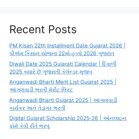
Recent Posts
PM Kisan 22th Installment Date Gujarat 2026 |
પીએમ કિસાન યોજના 22મો હપ્તો 2026 ગુજરાત
Diwali Date 2025 Gujarati Calendar | દિવાળી
2025 ક્યારે છે ગુજરાતી કેલેન્ડર મુજબ
Anganwadi Bharti Merit List Gujarat 2025 |
આંગણવાડી ભરતી મેરીટ લિસ્ટ
Anganwadi Bharti Gujarat 2025 | આંગણવાડી
કાર્યકર અને તેડાગર ભરતી
Digital Gujarat Scholarship 2025-26 | ઓનલાઇન
ફોર્મ કેવી રીતે ભરવું