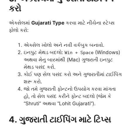
કરો
એક્સેલમાં
Gujarati Type
કરવા માટે નીચેના સ્ટેપ્સ
ફોલો કરો:
એક્સેલ ખોલો અને નવી વર્કબુક બનાવો.
ઇનપુટ મેથડ બદલો:
(Windows)
Win + Space
અથવા મેનુ બારમાંથી (Mac) ગુજરાતી ઇનપુટ
મેથડ પસંદ કરો.
કોઈ પણ સેલ પસંદ કરો અને ગુજરાતીમાં ટાઈપિંગ
શરૂ કરો.
જો તમે ગુજરાતી ફોન્ટનો ઉપયોગ કરવા માંગતા
હો, તો સેલ પસંદ કરીને ફોન્ટ બદલો (જેમ કે
“Shruti” અથવા “Lohit Gujarati”).
4. ગુજરાતી ટાઈપિંગ માટે ટિપ્સ