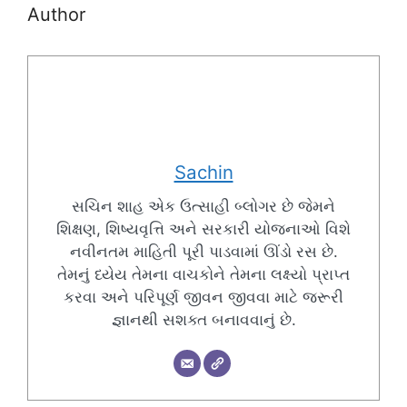
Author
Sachin
સચિન શાહ એક ઉત્સાહી બ્લોગર છે જેમને
શિક્ષણ, શિષ્યવૃત્તિ અને સરકારી યોજનાઓ વિશે
નવીનતમ માહિતી પૂરી પાડવામાં ઊંડો રસ છે.
તેમનું ધ્યેય તેમના વાચકોને તેમના લક્ષ્યો પ્રાપ્ત
કરવા અને પરિપૂર્ણ જીવન જીવવા માટે જરૂરી
જ્ઞાનથી સશક્ત બનાવવાનું છે.