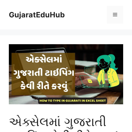
Skip
to
GujaratEduHub
Menu
content
એક્સેલમાં ગુજરાતી