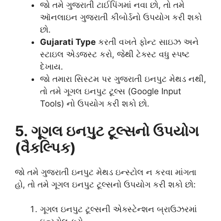
જો તમે ગુજરાતી ટાઈપિંગમાં નવા છો, તો તમે
ઑનલાઇન ગુજરાતી કીબોર્ડનો ઉપયોગ કરી શકો
છો.
Gujarati Type
કરતી વખતે ફોન્ટ સાઇઝ અને
સ્ટાઇલ એડજસ્ટ કરો, જેથી ટેક્સ્ટ વધુ સ્પષ્ટ
દેખાય.
જો તમારા સિસ્ટમ પર ગુજરાતી ઇનપુટ મેથડ નથી,
તો તમે ગૂગલ ઇનપુટ ટૂલ્સ (Google Input
Tools) નો ઉપયોગ કરી શકો છો.
5. ગૂગલ ઇનપુટ ટૂલ્સનો ઉપયોગ
(વૈકલ્પિક)
જો તમે ગુજરાતી ઇનપુટ મેથડ ઇન્સ્ટોલ ન કરવા માંગતા
હો, તો તમે ગૂગલ ઇનપુટ ટૂલ્સનો ઉપયોગ કરી શકો છો:
ગૂગલ ઇનપુટ ટૂલ્સની એક્સ્ટેન્શન બ્રાઉઝરમાં