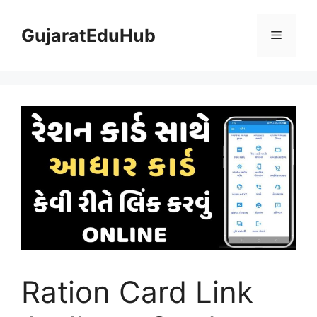
Skip
to
GujaratEduHub
Menu
content
Ration Card Link