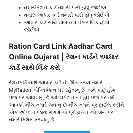
તમારું રેશન કાર્ડ તમારી પાસે હોવું જોઈએ
તમારું આધાર કાર્ડ તમારી પાસે હોવું જોઈએ
આધાર કાર્ડ સાથે મોબાઈલ નંબર લિંક હોવો
જોઈએ
Ration Card Link Aadhar Card
Online Gujarat | રેશન કાર્ડને આધાર
કાર્ડ સાથે લિંક કરો
રેશનકાર્ડ સાથે આધાર કાર્ડ ની લિંક કરવા તમારે
MyRation એપ્લિકેશન પર રહેવાનું છે અને પાછું હોમ
પેજ પર આવવાનું છે એપ્લિકેશન ના હોમપેજ પર તમે
આવશો નીચે તમારે જવાનું છે નીચે તમને પ્રોફાઈલ કરીને
એક ઓપ્શન જોવા મળશે એ પ્રોફાઈલ ઓપ્શન પર
તમારે ક્લિક કરવાનું છે