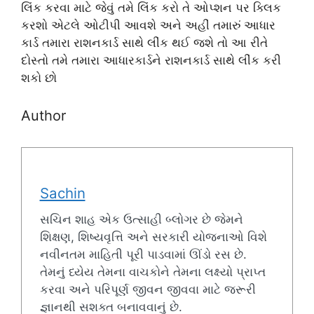
લિંક કરવા માટે જેવું તમે લિંક કરો તે ઓપ્શન પર ક્લિક
કરશો એટલે ઓટીપી આવશે અને અહીં તમારું આધાર
કાર્ડ તમારા રાશનકાર્ડ સાથે લીંક થઈ જશે તો આ રીતે
દોસ્તો તમે તમારા આધારકાર્ડને રાશનકાર્ડ સાથે લીંક કરી
શકો છો
Author
Sachin
સચિન શાહ એક ઉત્સાહી બ્લોગર છે જેમને
શિક્ષણ, શિષ્યવૃત્તિ અને સરકારી યોજનાઓ વિશે
નવીનતમ માહિતી પૂરી પાડવામાં ઊંડો રસ છે.
તેમનું ધ્યેય તેમના વાચકોને તેમના લક્ષ્યો પ્રાપ્ત
કરવા અને પરિપૂર્ણ જીવન જીવવા માટે જરૂરી
જ્ઞાનથી સશક્ત બનાવવાનું છે.