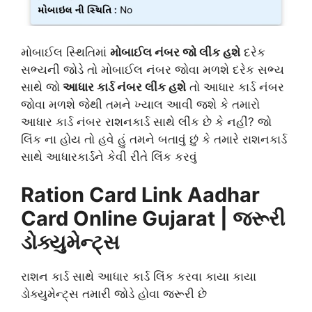
મોબાઈલ સ્થિતિમાં
મોબાઈલ નંબર જો લીંક હશે
દરેક
સભ્યની જોડે તો મોબાઈલ નંબર જોવા મળશે દરેક સભ્ય
સાથે જો
આધાર કાર્ડ નંબર લીંક હશે
તો આધાર કાર્ડ નંબર
જોવા મળશે જેથી તમને ખ્યાલ આવી જશે કે તમારો
આધાર કાર્ડ નંબર રાશનકાર્ડ સાથે લીંક છે કે નહીં? જો
લિંક ના હોય તો હવે હું તમને બતાવું છું કે તમારે રાશનકાર્ડ
સાથે આધારકાર્ડને કેવી રીતે લિંક કરવું
Ration Card Link Aadhar
Card Online Gujarat | જરૂરી
ડોક્યુમેન્ટ્સ
રાશન કાર્ડ સાથે આધાર કાર્ડ લિંક કરવા કાયા કાયા
ડોક્યુમેન્ટ્સ તમારી જોડે હોવા જરૂરી છે