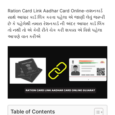
Ration Card Link Aadhar Card Online-રાશનકાર્ડ
સાથે આધાર કાર્ડ લિંક કરતા પહેલા એ જાણી લેવું જરૂરી
છે કે પહેલેથી તમારા રેશનકાર્ડ ની અંદર આધાર કાર્ડ લિંક
તો નથી તો એ કેવી રીતે ચેક કરી શકાય એ વિશે પહેલા
આપણે વાત કરીએ
Table of Contents