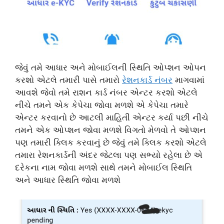
જેવું તમે આધાર અને મોબાઈલની સ્થિતિ ઓપ્શન ઓપન
કરશો એટલે તમારી પાસે તમારો
રેશનકાર્ડ નંબર
માગવામાં
આવશે જેવો તમે રાશન કાર્ડ નંબર એન્ટર કરશો એટલે
નીચે તમને એક કેપેચા જોવા મળશે એ કેપેચા તમારે
એન્ટર કરવાનો છે આટલી માહિતી એન્ટર કર્યા પછી નીચે
તમને એક ઓપ્શન જોવા મળશે વિગતો મેળવો તે ઓપ્શન
પણ તમારી ક્લિક કરવાનું છે જેવું તમે ક્લિક કરશો એટલે
તમારા રેશનકાર્ડની અંદર જેટલા પણ સભ્યો રહેલા છે એ
દરેકના નામ જોવા મળશે સાથે તમને મોબાઈલ સ્થિતિ
અને આધાર સ્થિતિ જોવા મળશે