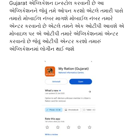
Gujarat એપ્લિકેશન ઇન્સ્ટોલ કરવાની છે આ
એપ્લિકેશનને જેવું તમે ઓપન કરશો એટલે તમારી પાસે
તમારો મોબાઈલ નંબર માગશે મોબાઈલ નંબર તમારે
એન્ટર કરવાનો છે એટલે તમને એક ઓટીપી આવશે એ
મોબાઇલ પર એ ઓટીપી તમારે એપ્લિકેશનમાં એન્ટર
કરવાનો છે જેવું ઓટીપી એન્ટર કરશો તમારું
એપ્લિકેશનમાં લોગીન થઈ જશે