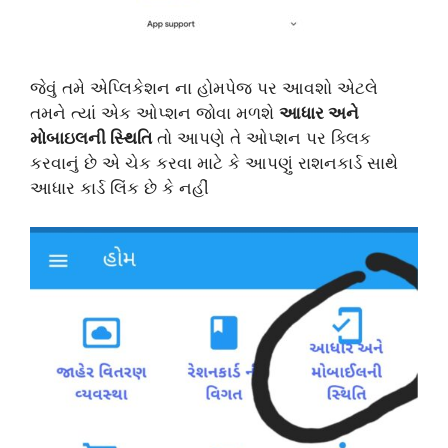
જેવું તમે એપ્લિકેશન ના હોમપેજ પર આવશો એટલે
તમને ત્યાં એક ઓપ્શન જોવા મળશે
આધાર અને
મોબાઇલની સ્થિતિ
તો આપણે તે ઓપ્શન પર ક્લિક
કરવાનું છે એ ચેક કરવા માટે કે આપણું રાશનકાર્ડ સાથે
આધાર કાર્ડ લિંક છે કે નહીં