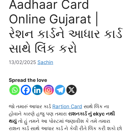
Aadhaar Card
Online Gujarat |
રેશન કાર્ડને આધાર કાર્ડ
સાથે લિંક કરો
13/02/2025
Sachin
Spread the love
જો તમારું આધાર કાર્ડ
Rartion Card
સાથે લિંક ના
હોવાને કારણે હજુ પણ તમારા
રાશનકાર્ડ નું ekyc નથી
થયું
તો હું તમને આ પોસ્ટમાં જણાવીશ કે તમે તમારા
રાશન કાર્ડ સાથે આધાર કાર્ડ ને કેવી રીતે લિંક કરી શકો છો