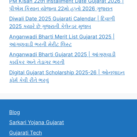
PM Kisan 22th Installment Date Gujarat 2026 |
પીએમ કિસાન યોજના 22મો હપ્તો 2026 ગુજરાત
Diwali Date 2025 Gujarati Calendar | દિવાળી
2025 ક્યારે છે ગુજરાતી કેલેન્ડર મુજબ
Anganwadi Bharti Merit List Gujarat 2025 |
આંગણવાડી ભરતી મેરીટ લિસ્ટ
Anganwadi Bharti Gujarat 2025 | આંગણવાડી
કાર્યકર અને તેડાગર ભરતી
Digital Gujarat Scholarship 2025-26 | ઓનલાઇન
ફોર્મ કેવી રીતે ભરવું
Blog
Sarkari Yojana Gujarat
Gujarati Tech