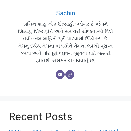
Sachin
સચિન શાહ એક ઉત્સાહી બ્લોગર છે જેમને
શિક્ષણ, શિષ્યવૃત્તિ અને સરકારી યોજનાઓ વિશે
નવીનતમ માહિતી પૂરી પાડવામાં ઊંડો રસ છે.
તેમનું ધ્યેય તેમના વાચકોને તેમના લક્ષ્યો પ્રાપ્ત
કરવા અને પરિપૂર્ણ જીવન જીવવા માટે જરૂરી
જ્ઞાનથી સશક્ત બનાવવાનું છે.
Recent Posts