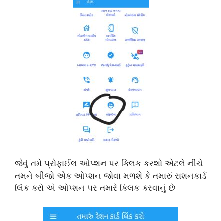
જેવું તમે પ્રોફાઈલ ઓપ્શન પર ક્લિક કરશો એટલે નીચે
તમને બીજો એક ઓપ્શન જોવા મળશે કે તમારું રાશનકાર્ડ
લિંક કરો એ ઓપ્શન પર તમારે ક્લિક કરવાનું છે