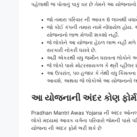
પહેલાથી જ પોતાનું પાકું ઘર છે તેમને આ યોજના
જો તમારા પરિવાર ની આવક 6 લાખથી વધાર
જો કોઈ કંપની તમારા નામે નોંધાયેલ હોય.
યોજનાનો લાભ મેળવી શકશો નહીં.
જે લોકોને આ યોજના હેઠળ લાભ નહીં મળે 
સરકારી નોકરી ધરાવે છે.
અઢી એકરથી વધુ જમીન ધરાવતા લોકોને આ 
જે લોકો પાસે મોટરસાયકલ કે થ્રી વ્હીલર 
આ ઉપરાંત, ૫૦ હજાર કે તેથી વધુ કિંમતના 
આવશે. અથવા જે લોકોએ આ યોજનાનો લાભ
આ યોજનાની અંદર કોણ ફોર્મ 
Pradhan Mantri Awas Yojana ની અંદર ઓનલા
લોકો મધ્યમાં આવક વર્ગના પરિવારો જેમની પાસે પ
યોજના ની અંદર ફોર્મ ભરી શકે છે