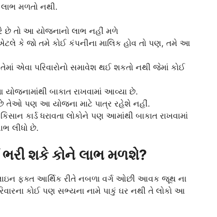
નો લાભ મળતો નથી.
ે છે તો આ યોજનાનો લાભ નહીં મળે
 એટલે કે જો તમે કોઈ કંપનીના માલિક હોવ તો પણ, તમે આ
તેમાં એવા પરિવારોનો સમાવેશ થઈ શકતો નથી જેમાં કોઈ
યોજનામાંથી બાકાત રાખવામાં આવ્યા છે.
છે તેઓ પણ આ યોજના માટે પાત્ર રહેશે નહીં.
કિસાન કાર્ડ ધરાવતા લોકોને પણ આમાંથી બાકાત રાખવામાં
 લીધો છે.
ભરી શકે કોને લાભ મળશે?
ઇન ફક્ત આર્થિક રીતે નબળા વર્ગ ઓછી આવક જૂથ ના
રિવારના કોઈ પણ સભ્યના નામે પાકું ઘર નથી તે લોકો આ