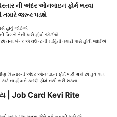
વિસ્તાર ની અંદર ઓનલાઇન ફોર્મ ભરવા
ની તમારે જરૂર પડશે
ાસે હોવું જોઈએ
ની વિગતો તેની પાસે હોવી જોઈએ
રો છો તેના બેન્ક એકાઉન્ટની માહિતી તમારી પાસે હોવી જોઈએ
્રામીણ વિસ્તારની અંદર ઓનલાઇન ફોર્મ ભરી શકો છો હવે વાત
ાર્ડ ના હોવાને કારણે ફોર્મ નથી ભરી શકતા.
કાય | Job Card Kevi Rite
કની ગ્રામ પંચાયતમાં જેને તમે બનાવી શકો છો