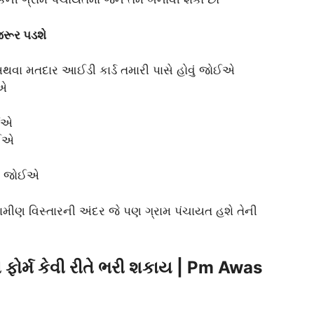
જરૂર પડશે
અથવા મતદાર આઈડી કાર્ડ તમારી પાસે હોવું જોઈએ
ઈએ
ોઈએ
ોઈએ
વો જોઈએ
્રામીણ વિસ્તારની અંદર જે પણ ગ્રામ પંચાયત હશે તેની
ફોર્મ કેવી રીતે ભરી શકાય | Pm Awas