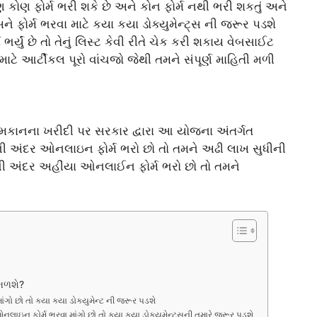
ોણ ફોર્મ ભરી શકે છે અને કોન ફોર્મ નથી ભરી શકતું અને
 ફોર્મ ભરવા માટે કયા કયા ડોક્યુમેન્ટ્સ ની જરૂર પડશે
ભર્યું છે તો તેનું લિસ્ટ કેવી રીતે ચેક કરી શકાય વેબસાઈટ
માટે આર્ટીકલ પૂરો વાંચજો જેથી તમને સંપૂર્ણ માહિતી મળી
 મકાનના ખરીદી પર સરકાર દ્વારા આ યોજના અંતર્ગત
ની અંદર ઓનલાઇન ફોર્મ ભરો છો તો તમને અઢી લાખ સુધીની
રની અંદર અહીંયા ઓનલાઈન ફોર્મ ભરો છો તો તમને
મળશે?
ંગો છો તો કયા કયા ડોક્યુમેન્ટ ની જરૂર પડશે
ઓનલાઇન ફોર્મ ભરવા માંગો છો તો કયા કયા ડોક્યુમેન્ટસની તમારે જરૂર પડશે