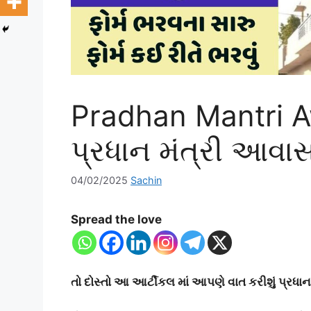
Pradhan Mantri A
પ્રધાન મંત્રી આવ
04/02/2025
Sachin
Spread the love
તો દોસ્તો આ આર્ટીકલ માં આપણે વાત કરીશું પ્રધા