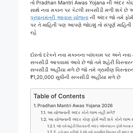
તો Pradhan Mantri Awas Yojana ની અંદર કોણ ક
સાથે નવા મકાન પર કેટલી સબસીડી મળી શકે છે અને
પ્રધાનમંત્રી આવાસ યોજના
ની અંદર જો તમે ફોર્મ 
પર તે માહિતી પણ આપણે જોઇશું તો સંપૂર્ણ માહિતી 
રહે
દોસ્તો દરેકને નવા મકાનના બાંધકામ પર અને નવા
સબસીડી આપવામાં આવે છે જો તમે શહેરી વિસ્તાર
સબસીડી અહીંયા મળે છે જો તમે ગ્રામીણ વિસ્તા
₹1,20,000 સુધીની સબસીડી અહીંયા મળે છે
Table of Contents
Pradhan Mantri Awas Yojana 2026
આ યોજનાની અંદર કોને લાભ નહીં મળે?
આ યોજનાની અંદર કોણ ફોર્મ ભરી શકે કોને લાભ 
જો તમે શહેરી વિસ્તારની અંદર ઓનલાઇન ફોર્મ ભરવા મા
હવે વાત કરીએ કે જો તમે ગ્રામીણ વિસ્તાર ની અંદર 