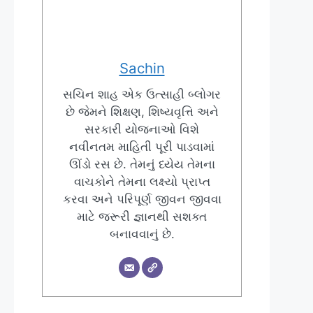
Sachin
સચિન શાહ એક ઉત્સાહી બ્લોગર
છે જેમને શિક્ષણ, શિષ્યવૃત્તિ અને
સરકારી યોજનાઓ વિશે
નવીનતમ માહિતી પૂરી પાડવામાં
ઊંડો રસ છે. તેમનું ધ્યેય તેમના
વાચકોને તેમના લક્ષ્યો પ્રાપ્ત
કરવા અને પરિપૂર્ણ જીવન જીવવા
માટે જરૂરી જ્ઞાનથી સશક્ત
બનાવવાનું છે.