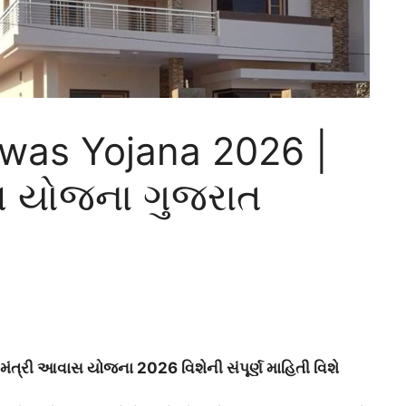
was Yojana 2026 |
ાસ યોજના ગુજરાત
નમંત્રી આવાસ યોજના 2026 વિશેની સંપૂર્ણ માહિતી વિશે