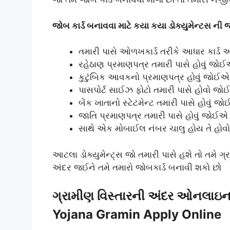
જોબ કાર્ડ બનાવવા માટે કયા કયા ડોક્યુમેન્ટસ ની 
તમારી પાસે ઓળખકાર્ડ તરીકે આધાર કાર્ડ 
રહેઠાણ પ્રમાણપત્ર તમારી પાસે હોવું જો
કુટુંબિક આવકનો પ્રમાણપત્ર હોવું જોઈએ
પાસપોર્ટ સાઈઝ ફોટો તમારી પાસે હોવો જ
બેંક ખાતાનો સ્ટેટમેન્ટ તમારી પાસે હોવું જ
જાતિ પ્રમાણપત્ર તમારી પાસે હોવું જોઈએ
સાથે એક મોબાઈલ નંબર ચાલુ હોય તે હો
આટલા ડોક્યુમેન્ટ્સ જો તમારી પાસે હશે તો તમે ગ
અંદર જઈને તમે તમારો જોબકાર્ડ બનાવી શકો છો
ગ્રામીણ વિસ્તારની અંદર ઓનલાઇન 
Yojana Gramin Apply Online