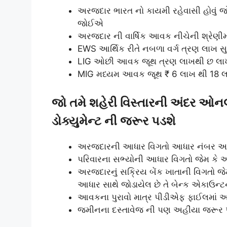
અરજદાર ભારત નો કાયમી રહેવાસી હોવું 
જોઈએ
અરજદાર ની વાર્ષિક આવક નીચેની શ્રેણી
EWS આર્થિક રીતે નબળા વર્ગ ત્રણ લાખ 
LIG ઓછી આવક જૂથ ત્રણ લાખથી છ લા
MIG મધ્યમ આવક જૂથ ₹ 6 લાખ થી 18
જો તમે શહેરી વિસ્તારની અંદર ઓનલ
ડોક્યુમેન્ટ ની જરૂર પડશે
અરજદારની આધાર વિગતો આધાર નંબર આધ
પરિવારના સભ્યોની આધાર વિગતો જેમ કે
અરજદારનું સક્રિય બેંક ખાતાની વિગતો 
આધાર સાથે જોડાયેલ છે તે બેન્ક એકાઉન્
આવકના પુરાવો માત્ર પીડીએફ ફાઈલમાં અ
જમીનના દસ્તાવેજ ની પણ અહીંયા જરૂર 