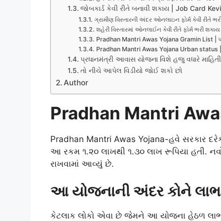
જોબકાર્ડ કેવી રીતે બનાવી શકાય | Job Card Kev
ગ્રામીણ વિસ્તારની અંદર ઓનલાઇન ફોર્મ કેવી રીત
શહેરી વિસ્તારમાં ઓનલાઈન કેવી રીતે ફોર્મ ભરી 
Pradhan Mantri Awas Yojana Gramin List | પ્
Pradhan Mantri Awas Yojana Urban status | પ્
પ્રધાનમંત્રી આવાસ યોજના વિશે હજુ વધારે માહિ
તો નીચે આપેલ વિડીયો જોઈ શકો છો
Author
Pradhan Mantri Awa
Pradhan Mantri Awas Yojana-હવે સરકાર દરેક ઘ
આ રકમ ૧.૨૦ લાખથી ૧.૩૦ લાખ રૂપિયા હતી. નવો લક
રાખવામાં આવ્યું છે.
આ યોજનાની અંદર કોને લાભ 
કેટલાક લોકો એવા છે જેમને આ યોજના હેઠળ લા