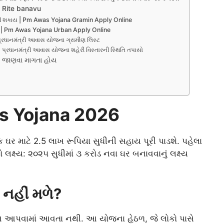
i Rite banavu
ે ભરી શકાય | Pm Awas Yojana Gramin Apply Online
શકાય | Pm Awas Yojana Urban Apply Online
રધાનમંત્રી આવાસ યોજના ગ્રામીણ લિસ્ટ
રધાનમંત્રી આવાસ યોજના શહેરી વિસ્તારની સ્થિતિ તપાસો
તી જાણવા માગતા હોય
s Yojana 2026
ર માટે 2.5 લાખ રૂપિયા સુધીની સહાય પૂરી પાડશે. પહેલા
્ષ્ય: ૨૦૨૫ સુધીમાં ૩ કરોડ નવા ઘર બનાવવાનું લક્ષ્ય
નહીં મળે?
ભ આપવામાં આવતા નથી. આ યોજના હેઠળ, જે લોકો પાસે