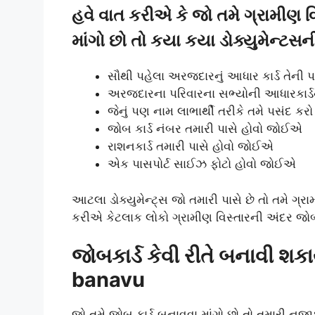
હવે વાત કરીએ કે જો તમે ગ્રામીણ 
માંગો છો તો કયા કયા ડોક્યુમેન્ટસ
સૌથી પહેલા અરજદારનું આધાર કાર્ડ તેની પ
અરજદારના પરિવારના સભ્યોની આધારકાર્ડ
જેનું પણ નામ લાભાર્થી તરીકે તમે પસંદ ક
જોબ કાર્ડ નંબર તમારી પાસે હોવો જોઈએ
રાશનકાર્ડ તમારી પાસે હોવો જોઈએ
એક પાસપોર્ટ સાઈઝ ફોટો હોવો જોઈએ
આટલા ડોક્યુમેન્ટ્સ જો તમારી પાસે છે તો તમે ગ
કરીએ કેટલાક લોકો ગ્રામીણ વિસ્તારની અંદર જોબક
જોબકાર્ડ કેવી રીતે બનાવી શ
banavu
જો તમે જોબ કાર્ડ બનાવવા માંગો છો તો તમારી નજી