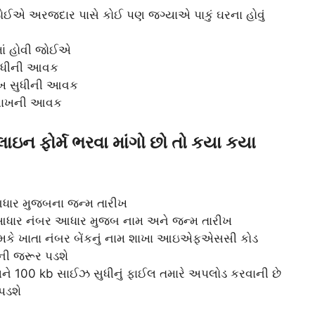
જોઈએ અરજદાર પાસે કોઈ પણ જગ્યાએ પાકું ઘરના હોવું
માં હોવી જોઈએ
સુધીની આવક
ખ સુધીની આવક
 લાખની આવક
ાઇન ફોર્મ ભરવા માંગો છો તો કયા કયા
ાર મુજબના જન્મ તારીખ
 આધાર નંબર આધાર મુજબ નામ અને જન્મ તારીખ
જેમકે ખાતા નંબર બેંકનું નામ શાખા આઇએફએસસી કોડ
ટની જરૂર પડશે
ને 100 kb સાઈઝ સુધીનું ફાઈલ તમારે અપલોડ કરવાની છે
પડશે