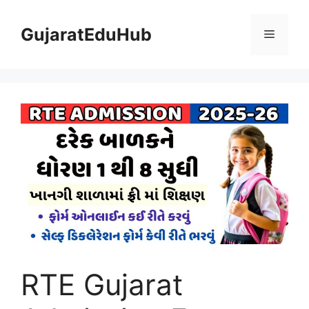
Skip
to
GujaratEduHub
Menu
content
RTE Gujarat