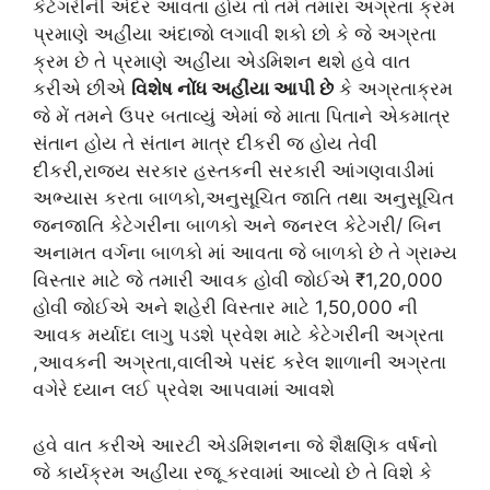
કેટેગરીની અંદર આવતા હોય તો તમે તમારા અગ્રતા ક્રમ
પ્રમાણે અહીંયા અંદાજો લગાવી શકો છો કે જે અગ્રતા
ક્રમ છે તે પ્રમાણે અહીંયા એડમિશન થશે હવે વાત
કરીએ છીએ
વિશેષ નોંધ અહીંયા આપી છે
કે અગ્રતાક્રમ
જે મેં તમને ઉપર બતાવ્યું એમાં જે માતા પિતાને એકમાત્ર
સંતાન હોય તે સંતાન માત્ર દીકરી જ હોય તેવી
દીકરી,રાજ્ય સરકાર હસ્તકની સરકારી આંગણવાડીમાં
અભ્યાસ કરતા બાળકો,અનુસૂચિત જાતિ તથા અનુસૂચિત
જનજાતિ કેટેગરીના બાળકો અને જનરલ કેટેગરી/ બિન
અનામત વર્ગના બાળકો માં આવતા જે બાળકો છે તે ગ્રામ્ય
વિસ્તાર માટે જે તમારી આવક હોવી જોઈએ ₹1,20,000
હોવી જોઈએ અને શહેરી વિસ્તાર માટે 1,50,000 ની
આવક મર્યાદા લાગુ પડશે પ્રવેશ માટે કેટેગરીની અગ્રતા
,આવકની અગ્રતા,વાલીએ પસંદ કરેલ શાળાની અગ્રતા
વગેરે ધ્યાન લઈ પ્રવેશ આપવામાં આવશે
હવે વાત કરીએ આરટી એડમિશનના જે શૈક્ષણિક વર્ષનો
જે કાર્યક્રમ અહીંયા રજૂ કરવામાં આવ્યો છે તે વિશે કે