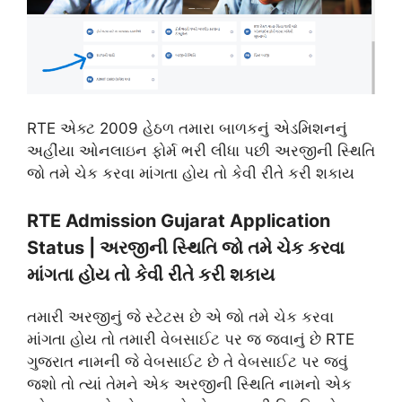
RTE એક્ટ 2009 હેઠળ તમારા બાળકનું એડમિશનનું
અહીંયા ઓનલાઇન ફોર્મ ભરી લીધા પછી અરજીની સ્થિતિ
જો તમે ચેક કરવા માંગતા હોય તો કેવી રીતે કરી શકાય
RTE Admission Gujarat Application
Status | અરજીની સ્થિતિ જો તમે ચેક કરવા
માંગતા હોય તો કેવી રીતે કરી શકાય
તમારી અરજીનું જે સ્ટેટસ છે એ જો તમે ચેક કરવા
માંગતા હોય તો તમારી વેબસાઈટ પર જ જવાનું છે RTE
ગુજરાત નામની જે વેબસાઈટ છે તે વેબસાઈટ પર જવું
જશો તો ત્યાં તેમને એક અરજીની સ્થિતિ નામનો એક