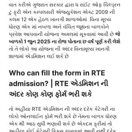
વાત કરીએ ગુજરાત સરકાર દ્વારા ધ રાઈટ ઓફ ચિલ્ડ્રન
ટુ ફ્રી એન કમ્પલસરી એજ્યુકેશન એક્ટ 2009 ની
કલમ 12 એક હેઠળ ખાનગી શાળાઓમાં વિના મૂલ્ય
ધોરણ એક માં નબળા અને વંચિત જૂથના બાળકોને
પ્રવેશ આપવાની યોજના અમલમાં મૂકવામાં આવી છે
જે
બાળકો 1 જુન 2025 ના રોજ પોતાના છ વર્ષ પૂર્ણ કરી લેશે
તો તે લોકો આ યોજના ની અંદર વિનામૂલ્ય ખાનગી
શાળામાં એડમિશન લઈ શકે છે
Who can fill the form in RTE
admission? | RTE એડમિશન ની
અંદર કોણ કોણ ફોર્મ ભરી શકે
તો અહીંયા RTE એડમિશન ની અંદર દરેક કેટેગરી ના
લોકો ઓનલાઈન ફોર્મ ભરી શકે છે તેમના બાળક ધોરણ
એક થી આઠ સુધી ભણાવી શકે છે એકદમ ફ્રીમાં તો
અહીંયા કોઈ કેટેગરી ફિક્સ રાખવામાં આવી નથી દરેક