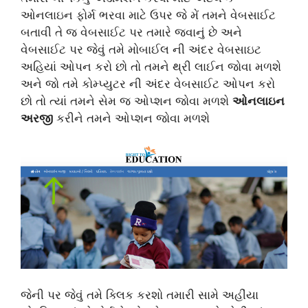
ઓનલાઇન ફોર્મ ભરવા માટે ઉપર જે મેં તમને વેબસાઈટ
બતાવી તે જ વેબસાઈટ પર તમારે જવાનું છે અને
વેબસાઈટ પર જેવું તમે મોબાઈલ ની અંદર વેબસાઇટ
અહિયાં ઓપન કરો છો તો તમને થ્રી લાઈન જોવા મળશે
અને જો તમે કોમ્પ્યુટર ની અંદર વેબસાઈટ ઓપન કરો
છો તો ત્યાં તમને સેમ જ ઓપ્શન જોવા મળશે
ઓનલાઇન
અરજી
કરીને તમને ઓપ્શન જોવા મળશે
જેની પર જેવું તમે ક્લિક કરશો તમારી સામે અહીંયા