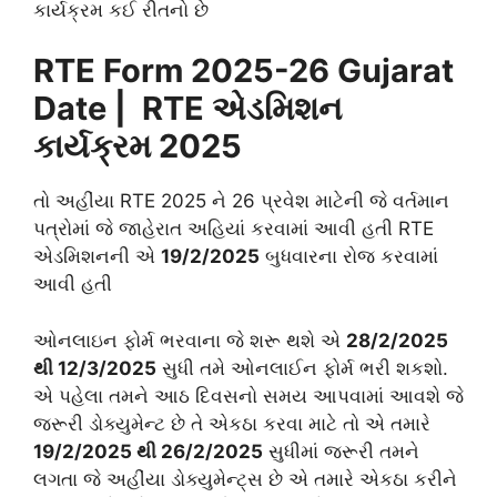
કાર્યક્રમ કઈ રીતનો છે
RTE Form 2025-26 Gujarat
Date | RTE એડમિશન
કાર્યક્રમ 2025
તો અહીંયા RTE 2025 ને 26 પ્રવેશ માટેની જે વર્તમાન
પત્રોમાં જે જાહેરાત અહિયાં કરવામાં આવી હતી RTE
એડમિશનની એ
19/2/2025
બુધવારના રોજ કરવામાં
આવી હતી
ઓનલાઇન ફોર્મ ભરવાના જે શરૂ થશે એ
28/2/2025
થી 12/3/2025
સુધી તમે ઓનલાઈન ફોર્મ ભરી શકશો.
એ પહેલા તમને આઠ દિવસનો સમય આપવામાં આવશે જે
જરૂરી ડોક્યુમેન્ટ છે તે એકઠા કરવા માટે તો એ તમારે
19/2/2025 થી 26/2/2025
સુધીમાં જરૂરી તમને
લગતા જે અહીંયા ડોક્યુમેન્ટ્સ છે એ તમારે એકઠા કરીને