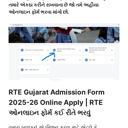
તમારે એકઠા કરીને રાખવાના છે જો તમે અહીંયા
ઓનલાઇન ફોર્મ ભરવા માંગો છો.
RTE Gujarat Admission Form
2025-26 Online Apply | RTE
ઓનલાઇન ફોર્મ કઈ રીતે ભરવું
તમારા બાળકનું એડમિશન કરવા માટે એટલે કે