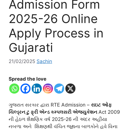
Admission Form
2025-26 Online
Apply Process in
Gujarati
21/02/2025
Sachin
Spread the love
ગુજરાત સરકાર દ્વારા RTE Admission –
રાઇટ ઓફ
ચિલ્ડ્રન ટુ ફ્રી એન્ડ કમ્પલસરી એજ્યુકેશન
Act 2009
ની હેઠળ શૈક્ષણિક વર્ષ 2025-26 ની અંદર અહીંયા
નબળા અને શિક્ષણથી વંચિત જૂથના બાળકોને હવે વિના