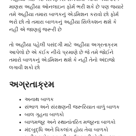
માણસ અહીંયા ઓનલાઇન ફોર્મ ભરી શકે છે પણ જ્યારે
તમે અહીંયા તમારા બાળકનું એડમિશન કરાવો છો ફોર્મ
ભરો છો તો તમારા બાળકનું અહીંયા સિલેક્શન થશે કે
નહીં એ જાણવું જરૂરી છે
તો અહીંયા પહેલી પસંદગી માટે અહીંયા અગ્રતાક્રમ
આપેલો છે એ કંઈક નીચે પ્રમાણે છે જે તમે જોઈને
તમારો બાળકનું એડમિશન થશે કે નહીં તેનો અંદાજો
લગાવી શકો છો
અગ્રતાક્રમ
અનાથ બાળક
સંભાળ અને સંરક્ષણની જરૂરિયાત વાળું બાળક
બાલ ગૃહના બાળકો
બાળમજૂર અને સ્થાનાંતરિત મજૂરના બાળકો
મંદબુદ્ધિ અને વિકલાંગ હોય તેવા બાળકો