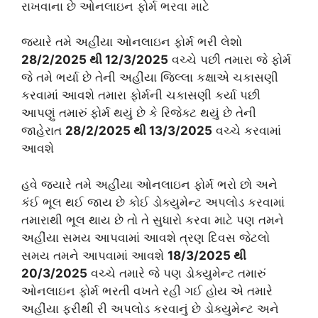
રાખવાના છે ઓનલાઇન ફોર્મ ભરવા માટે
જ્યારે તમે અહીંયા ઓનલાઇન ફોર્મ ભરી લેશો
28/2/2025 થી 12/3/2025
વચ્ચે પછી તમારા જે ફોર્મ
જે તમે ભર્યા છે તેની અહીંયા જિલ્લા કક્ષાએ ચકાસણી
કરવામાં આવશે તમારા ફોર્મની ચકાસણી કર્યા પછી
આપણું તમારું ફોર્મ થયું છે કે રિજેક્ટ થયું છે તેની
જાહેરાત
28/2/2025 થી 13/3/2025
વચ્ચે કરવામાં
આવશે
હવે જ્યારે તમે અહીંયા ઓનલાઇન ફોર્મ ભરો છો અને
કંઈ ભૂલ થઈ જાય છે કોઈ ડોક્યુમેન્ટ અપલોડ કરવામાં
તમારાથી ભૂલ થાય છે તો તે સુધારો કરવા માટે પણ તમને
અહીંયા સમય આપવામાં આવશે ત્રણ દિવસ જેટલો
સમય તમને આપવામાં આવશે
18/3/2025 થી
20/3/2025
વચ્ચે તમારે જે પણ ડોક્યુમેન્ટ તમારું
ઓનલાઇન ફોર્મ ભરતી વખતે રહી ગઈ હોય એ તમારે
અહીંયા ફરીથી રી અપલોડ કરવાનું છે ડોક્યુમેન્ટ અને