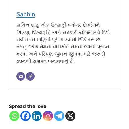
Sachin
સચિન શાહ એક ઉત્સાહી બ્લોગર છે જેમને
શિક્ષણ, શિષ્યવૃત્તિ અને સરકારી યોજનાઓ વિશે
નવીનતમ માહિતી પૂરી પાડવામાં ઊંડો રસ છે.
તેમનું ધ્યેય તેમના વાચકોને તેમના લક્ષ્યો પ્રાપ્ત
કરવા અને પરિપૂર્ણ જીવન જીવવા માટે જરૂરી
જ્ઞાનથી સશક્ત બનાવવાનું છે.
Spread the love