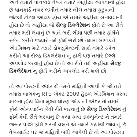
અને તમારો પાનકાર્ડ નંબર તમારે અહીંયા આપવાનો હોય
છે પાનકાર્ડ નંબર લખીને તમારે નીચે તમારા કુટુંબની
જેટલી ટોટલ આવક હોય એ તમારે અહીંયા બતાવવાની
હોય છે તો અહીંયા જે
સેલ્ફ ડિકલેરેશન
ફોર્મ છે આ રીતે
તમારે ભરી લેવાનું છે અને ભરી લીધા પછી તમારે ફોર્મને
સ્કેન કરીને જ્યારે તમે ફોર્મ ભરો છો તમારા બાળકને
એડમિશન માટે ત્યારે ડોક્યુમેન્ટની સાથે તમારે સ્કેન
કરીને આ સેલ્ફ ડિકલેરેશન નું ફોર્મ પણ તમારે છેલ્લે
અપલોડ કરવાનું હોય છે તો આ રીતે તમે અહીંયા
સેલ્ફ
ડિકલેરેશન
નું ફોર્મ ભરીને અપલોડ કરી શકો છો
તો આ પોસ્ટની અંદર મેં તમને માહિતી આપી કે જો તમે
તમારા બાળકનું RTE એક્ટ 2009 હેઠળ એડમિશન કરવા
માગતા હોય વિના મૂલ્ય ધોરણ એક ની અંદર તો તમારે
ફોર્મ ઓનલાઈન કેવી રીતે ભરવાનું છે
સેલ્ફ ડિકલેરેશન
નું
ફોર્મ કેવી રીતે ભરવાનું છે કયા કયા ડોક્યુમેન્ટ ને તમારે
જરૂર પડશે ફોર્મ ભરતી વખતે એ તમારે ક્યાંથી જોવાનું છે
વેબસાઈટ પર જ માહિતી બધી આપેલી છે તો આ પોસ્ટમાં