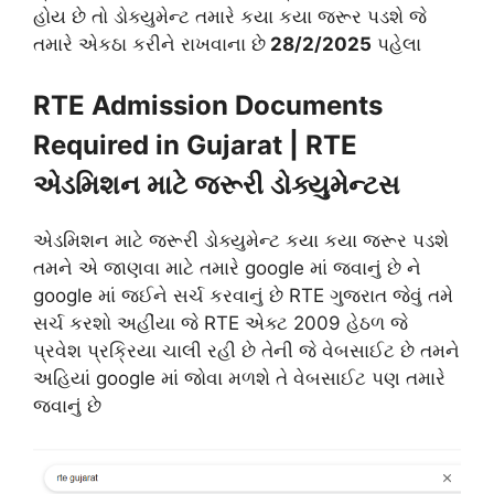
હોય છે તો ડોક્યુમેન્ટ તમારે કયા કયા જરૂર પડશે જે
તમારે એકઠા કરીને રાખવાના છે
28/2/2025
પહેલા
RTE Admission Documents
Required in Gujarat | RTE
એડમિશન માટે જરૂરી ડોક્યુમેન્ટસ
એડમિશન માટે જરૂરી ડોક્યુમેન્ટ કયા કયા જરૂર પડશે
તમને એ જાણવા માટે તમારે google માં જવાનું છે ને
google માં જઈને સર્ચ કરવાનું છે RTE ગુજરાત જેવું તમે
સર્ચ કરશો અહીંયા જે RTE એક્ટ 2009 હેઠળ જે
પ્રવેશ પ્રક્રિયા ચાલી રહી છે તેની જે વેબસાઈટ છે તમને
અહિયાં google માં જોવા મળશે તે વેબસાઈટ પણ તમારે
જવાનું છે