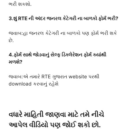
ભરી શકશો.
3.શું RTE ની અંદર જનરલ કેટેગરી ના બાળકો ફોર્મ ભરી?
જવાબ:હા જનરલ કેટેગરી ના બાળકો પણ ફોર્મ ભરી શકે
છે.
4.ફોર્મ સાથે જોડવાનું સેલ્ફ ડિક્લેરેશન ફોર્મ ક્યાંથી
મળશે?
જવાબ:એ તમારે RTE ગુજરાત website પરથી
download કરવાનું રહેશે
વધારે માહિતી જાણવા માટે તમે નીચે
આપેલ વીડિયો પણ જોઈ શકો છો.