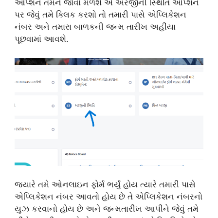
ઓપ્શન તમને જોવા મળશે એ અરજીની સ્થિતિ ઓપ્શન
પર જેવું તમે ક્લિક કરશો તો તમારી પાસે એપ્લિકેશન
નંબર અને તમારા બાળકની જન્મ તારીખ અહીંયા
પૂછવામાં આવશે.
જ્યારે તમે ઓનલાઇન ફોર્મ ભર્યું હોય ત્યારે તમારી પાસે
એપ્લિકેશન નંબર આવતો હોય છે તે એપ્લિકેશન નંબરનો
યુઝ કરવાનો હોય છે અને જન્મતારીખ આપીને જેવું તમે