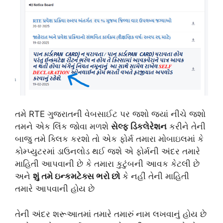
તમે RTE ગુજરાતની વેબસાઈટ પર જશો જ્યાં નીચે જશો
તમને એક લિંક જોવા મળશે
સેલ્ફ ડિકલેરેશન
કરીને તેની
બાજુ તમે ક્લિક કરશો તો એક ફોર્મ તમારા મોબાઇલમાં કે
કોમ્પ્યુટરમાં ડાઉનલોડ થઈ જશે એ ફોર્મની અંદર તમારે
માહિતી આપવાની છે કે તમારા કુટુંબની આવક કેટલી છે
અને
શું તમે ઇન્કમટેક્સ ભરો છો
કે નહીં તેની માહિતી
તમારે આપવાની હોય છે
તેની અંદર શરૂઆતમાં તમારે તમારું નામ લખવાનું હોય છે