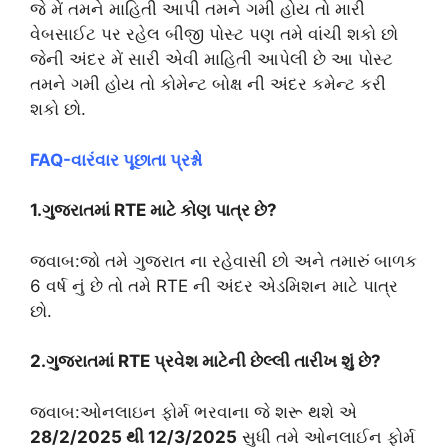
જે મેં તમને માહિતી આપી તમને ગમી હોય તો મારી
વેબસાઈટ પર રહેલ બીજી પોસ્ટ પણ તમે વાંચી શકો છો
જેની અંદર મેં સારી એવી માહિતી આપેલી છે આ પોસ્ટ
તમને ગમી હોય તો કોમેન્ટ બોક્ષ ની અંદર કમેન્ટ કરી
શકો છો.
FAQ-વારંવાર પૂછાતા પ્રશ્નો
1.ગુજરાતમાં RTE માટે કોણ પાત્ર છે?
જવાબ:જો તમે ગુજરાત ના રહેવાસી છો અને તમારું બાળક
6 વર્ષ નું છે તો તમે RTE ની અંદર એડમિશન માટે પાત્ર
છો.
2.ગુજરાતમાં RTE પ્રવેશ માટેની છેલ્લી તારીખ શું છે?
જવાબ:ઓનલાઇન ફોર્મ ભરવાના જે શરૂ થશે એ
28/2/2025 થી 12/3/2025
સુધી તમે ઓનલાઈન ફોર્મ