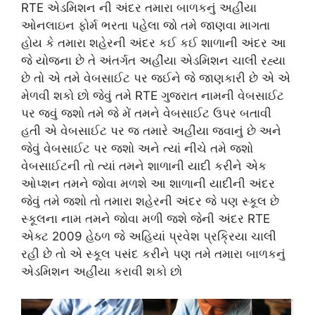
RTE એડમિશન ની અંદર તમારા બાળકનું અહીંયા
ઓનલાઇન ફોર્મ ભરતા પહેલા જો તમે જાણવા માગતા
હોય કે તમારા શહેરની અંદર કઈ કઈ શાળાની અંદર આ
જે યોજના છે તે અંતર્ગત અહીંયા એડમિશન ચાલી રહ્યા
છે તો એ તમે વેબસાઈટ પર જઈને જે જાણકારી છે એ એ
મેળવી શકો છો જેવું તમે RTE ગુજરાત નામની વેબસાઈટ
પર જવું જશો તમે જે મેં તમને વેબસાઈટ ઉપર બતાવી
હતી એ વેબસાઈટ પર જ તમારે અહીંયા જવાનું છે અને
જેવું વેબસાઈટ પર જશો અને ત્યાં નીચે તમે જશો
વેબસાઈટની તો ત્યાં તમને શાળાની યાદી કરીને એક
ઓપ્શન તમને જોવા મળશે આ શાળાની યાદીની અંદર
જેવું તમે જશો તો તમારા શહેરની અંદર જે પણ સ્કૂલ છે
સ્કૂલના નામ તમને જોવા મળી જશે જેની અંદર RTE
એક્ટ 2009 હેઠળ જે અહિયાં પ્રવેશ પ્રક્રિયા ચાલી
રહી છે તો એ સ્કૂલ પસંદ કરીને પણ તમે તમારા બાળકનું
એડમિશન અહીંયા કરાવી શકો છો