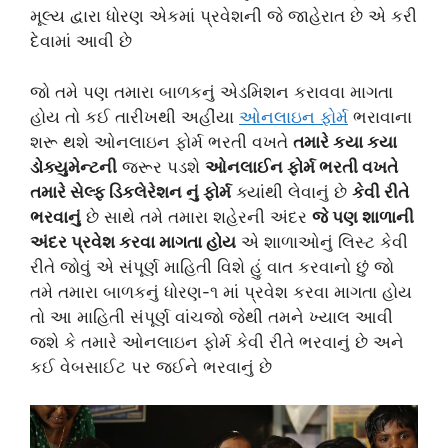
મૂલ્ય દ્વારા ધોરણ એકમાં પ્રવેશની જે જાહેરાત છે એ કરી
દેવામાં આવી છે
જો તમે પણ તમારા બાળકનું એડમિશન કરાવવા માગતા
હોય તો કઈ તારીખથી અહીંયા
ઓનલાઇન ફોર્મ
ભરાવાના
શરૂ થશે ઓનલાઇન ફોર્મ ભરતી વખતે
તમારે કયા કયા
ડોક્યુમેન્ટની
જરૂર પડશે
ઓનલાઈન ફોર્મ ભરતી વખતે
તમારે સેલ્ફ ડિકલેરેશન નું ફોર્મ
ક્યાંથી લેવાનું છે
કેવી રીતે
ભરવાનું
છે સાથે તમે તમારા શહેરની અંદર
જે પણ શાળાની
અંદર પ્રવેશ કરવા માગતા હોય
એ શાળાઓનું લિસ્ટ કેવી
રીતે જોવું એ સંપૂર્ણ માહિતી વિશે હું વાત કરવાનો છું જો
તમે તમારા બાળકનું ધોરણ-૧ માં પ્રવેશ કરવા માગતા હોય
તો આ માહિતી સંપૂર્ણ વાંચજો જેથી તમને ખ્યાલ આવી
જશે કે તમારે ઓનલાઇન ફોર્મ કેવી રીતે ભરવાનું છે અને
કઈ વેબસાઈટ પર જઈને ભરવાનું છે