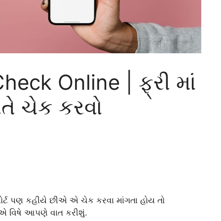
heck Online | ફ્રી માં
ીતે ચેક કરવો
િપોર્ટ પણ કહીયે છીએ એ
ચેક કરવા માંગતા હોય તો
 એ વિષે આપણે વાત કરીશું.