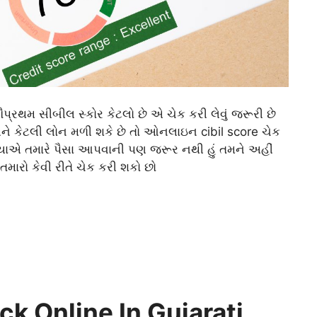
રથમ સીબીલ સ્કોર કેટલો છે એ ચેક કરી લેવું જરૂરી છે
કેટલી લોન મળી શકે છે તો ઓનલાઇન cibil score ચેક
્યાએ તમારે પૈસા આપવાની પણ જરૂર નથી હું તમને અહીં
મારો કેવી રીતે ચેક કરી શકો છો
ck Online In Gujarati