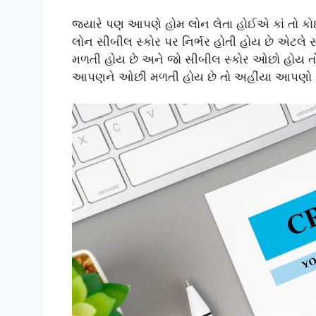
જ્યારે પણ આપણે હોમ લોન લેતા હોઈએ કાં તો ક
લોન સીબીલ સ્કોર પર નિર્ભર હોતી હોય છે એટલ
મળતી હોય છે અને જો સીબીલ સ્કોર ઓછો હોય તો 
આપણને ઓછી મળતી હોય છે તો અહીંયા આપણો સીબ