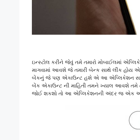
ઇન્સ્ટોલ કરીને જેવું તમે તમારો મોબાઈલમાં એપ
માગવામાં આવશે જે તમારી બેન્ક સાથે લીંક હોય 
બેંકનું જે પણ એકાઉન્ટ હશે એ આ એપ્લિકેશન સાથ
બેંક એકાઉન્ટ ની માહિતી તમને ખ્યાલ આવશે તમે ત
જોઈ શકશો તો આ એપ્લિકેશનની અંદર જ એક ઓ