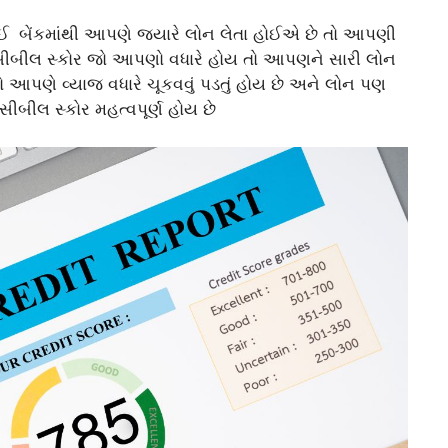
ોઈ બેંકમાંથી આપણે જ્યારે લોન લેતા હોઈએ છે તો આપણી
ે સીબીલ સ્કોર જો આપણો વધારે હોય તો આપણને સારી લોન
આપણે વ્યાજ વધારે ચૂકવવું પડતું હોય છે અને લોન પણ
ીલ સ્કોર મહત્વપૂર્ણ હોય છે