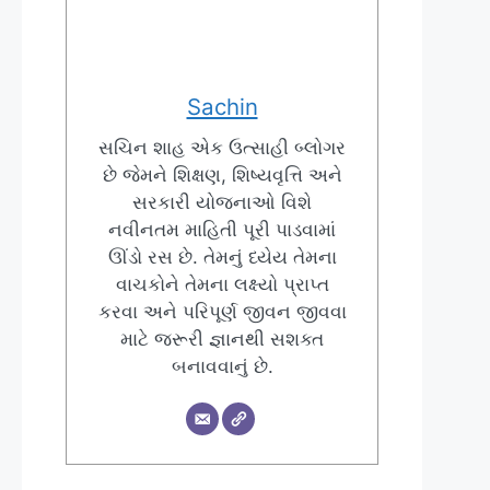
Sachin
સચિન શાહ એક ઉત્સાહી બ્લોગર
છે જેમને શિક્ષણ, શિષ્યવૃત્તિ અને
સરકારી યોજનાઓ વિશે
નવીનતમ માહિતી પૂરી પાડવામાં
ઊંડો રસ છે. તેમનું ધ્યેય તેમના
વાચકોને તેમના લક્ષ્યો પ્રાપ્ત
કરવા અને પરિપૂર્ણ જીવન જીવવા
માટે જરૂરી જ્ઞાનથી સશક્ત
બનાવવાનું છે.