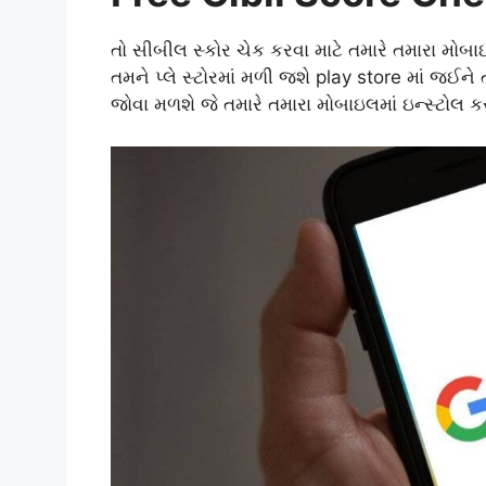
તો સીબીલ સ્કોર ચેક કરવા માટે તમારે તમારા મોબ
તમને પ્લે સ્ટોરમાં મળી જશે play store માં જઈને
જોવા મળશે જે તમારે તમારા મોબાઇલમાં ઇન્સ્ટોલ કર