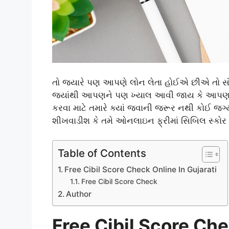
તો જ્યારે પણ આપણે લોન લેતા હોઈએ છીએ તો સૌપ્
જ્યાંથી આપણને પણ ખ્યાલ આવી જાય કે આપણને 
કરવા માટે તમારે ક્યાં જવાની જરૂર નથી કોઈ જગ
શીખવાડીશ કે તમે ઓનલાઇન ફ્રીમાં સિબિલ સ્કોર ત
Table of Contents
Free Cibil Score Check Online In Gujarati
Free Cibil Score Check
Author
Free Cibil Score Che