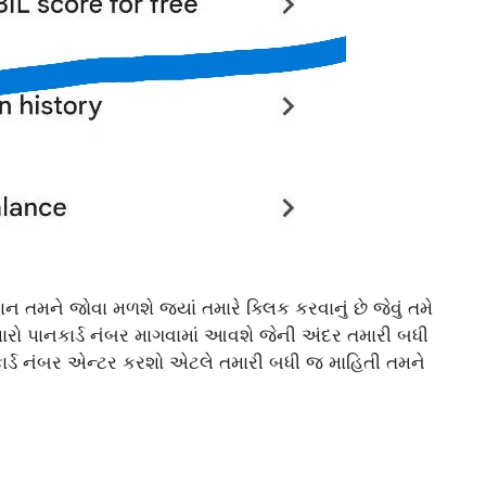
તમને જોવા મળશે જ્યાં તમારે ક્લિક કરવાનું છે જેવું તમે
ો પાનકાર્ડ નંબર માગવામાં આવશે જેની અંદર તમારી બધી
નકાર્ડ નંબર એન્ટર કરશો એટલે તમારી બધી જ માહિતી તમને