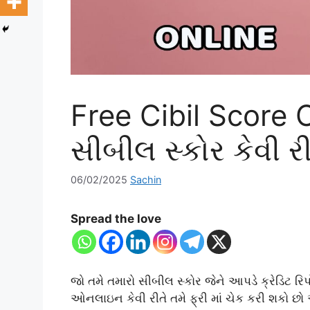
Free Cibil Score C
સીબીલ સ્કોર કેવી ર
06/02/2025
Sachin
Spread the love
જો તમે તમારો સીબીલ સ્કોર
જેને આપડે ક્રેડિટ ર
ઓનલાઇન કેવી રીતે તમે ફ્રી માં ચેક કરી શકો છો