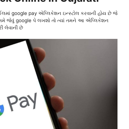
ાઈલમાં google pay એપ્લિકેશન ઇન્સ્ટોલ કરવાની હોય છે જે
 તમે જેવું google પે લખશો તો ત્યાં તમને આ એપ્લિકેશન
ી લેવાની છે