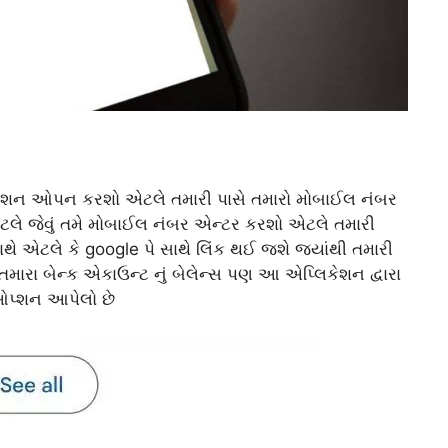
્લિકેશન ઓપન કરશો એટલે તમારી પાસે તમારો મોબાઈલ નંબર
એટલે જેવું તમે મોબાઈલ નંબર એન્ટર કરશો એટલે તમારી
ે એટલે કે google પે સાથે લિંક થઈ જશે જ્યાંથી તમારી
મારા બેન્ક એકાઉન્ટ નું બેલેન્સ પણ આ એપ્લિકેશન દ્વારા
પ્શન આપેલો છે