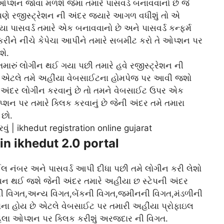
પ્શન જોવા મળશે જેમાં તમારે પાસવર્ડ બનાવવાનો છે જે
આપણે રજીસ્ટ્રેશન ની અંદર જ્યારે આગળ વધીશું તો એ
ા પાસવર્ડ તમારે એક બનાવવાનો છે અને પાસવર્ડ કન્ફર્મ
 કરીને નીચે કેપેચા આપીને તમારે સબમીટ કરો તે ઓપ્શન પર
શે.
મારું લોગીન થઈ ગયા પછી તમારે હવે રજીસ્ટ્રેશન ની
શો એટલે તમે અહીંયા વેબસાઈટના હોમપેજ પર આવી જશો
 અંદર લોગીન કરવાનું છે તો તમને વેબસાઈટ ઉપર એક
ન પર તમારે ક્લિક કરવાનું છે જેની અંદર તમે તમારા
 છો.
in ikhedut 2.0 portal
 નંબર અને પાસવર્ડ આપી દીધા પછી તમે લોગીન કરી લેશો
પન થઈ જશે જેની અંદર તમારે અહીંયા છ સ્ટેપની અંદર
ી વિગત,અન્ય વિગત,બેંકની વિગત,જમીનની વિગત,મંડળીની
વાના હોય છે એટલે વેબસાઈટ પર તમારી અહીંયા પ્રોફાઇલ
લા ઓપ્શન પર ક્લિક કરીશું અરજદાર ની વિગત.