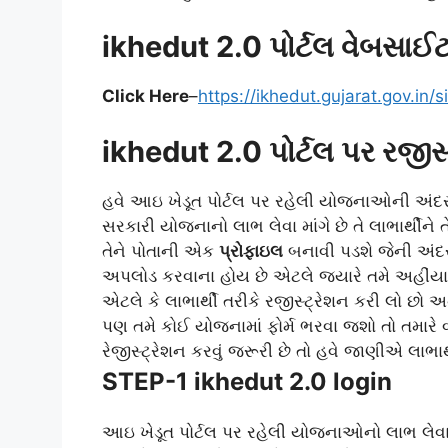
ikhedut 2.0 પોર્ટલ વેબસાઈટ
Click Here
–
https://ikhedut.gujarat.gov.in/si
ikhedut 2.0 પોર્ટલ પર રજીસ્ટ્
હવે આઇ ખેડૂત પોર્ટલ પર રહેલી યોજનાઓની અંદર 
સરકારી યોજનાનો લાભ લેવા માંગે છે તે લાભાર્થીને
તેને પોતાની એક
પ્રોફાઇલ
બનાવી પડશે જેની અંદર
અપલોડ કરવાના હોય છે એટલે જ્યારે તમે અહીંયા 
એટલે કે લાભાર્થી તરીકે રજીસ્ટ્રેશન કરી લો છો અ
પણ તમે કોઈ યોજનામાં ફોર્મ ભરવા જશો તો તમારે 
રેજીસ્ટ્રેશન કરવું જરૂરી છે તો હવે જાણીએ લાભાર્
STEP-1 ikhedut 2.0 login
આઇ ખેડૂત પોર્ટલ પર રહેલી યોજનાઓનો લાભ લેવા માટ