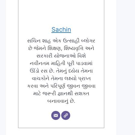
Sachin
સચિન શાહ એક ઉત્સાહી બ્લોગર
છે જેમને શિક્ષણ, શિષ્યવૃત્તિ અને
સરકારી યોજનાઓ વિશે
નવીનતમ માહિતી પૂરી પાડવામાં
ઊંડો રસ છે. તેમનું ધ્યેય તેમના
વાચકોને તેમના લક્ષ્યો પ્રાપ્ત
કરવા અને પરિપૂર્ણ જીવન જીવવા
માટે જરૂરી જ્ઞાનથી સશક્ત
બનાવવાનું છે.