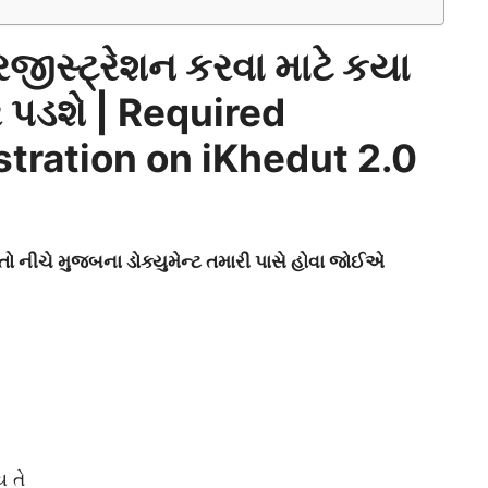
રજીસ્ટ્રેશન કરવા માટે કયા
ર પડશે |
Required
tration on iKhedut 2.0
 તો નીચે મુજબના ડોક્યુમેન્ટ તમારી પાસે હોવા જોઈએ
ય તે