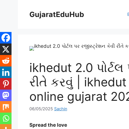
Skip
to
GujaratEduHub
content
ikhedut 2.0 પોર્ટલ 
રીતે કરવું | ikhedu
online gujarat 20
06/05/2025
Sachin
Spread the love