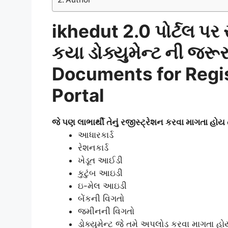
ikhedut 2.0 પોર્ટલ પર 
કયા ડોક્યુમેન્ટ ની જરૂ
Documents for Regis
Portal
જે પણ લાભાર્થી તેનું રજીસ્ટ્રેશન કરવા માગતા હોય
આધારકાર્ડ
રેશનકાર્ડ
ખેડૂત આઈડી
કુટુંબ આઇડી
ઇ-મેલ આઇડી
બેંકની વિગતો
જમીનની વિગતો
ડોક્યુમેન્ટ જે તમે અપલોડ કરવા માગતા હો