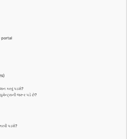
 portal
Qs)
રેશન કરવું પડશે?
ુમેન્ટ્સની જરૂર પડે છે?
 ભરવી પડશે?