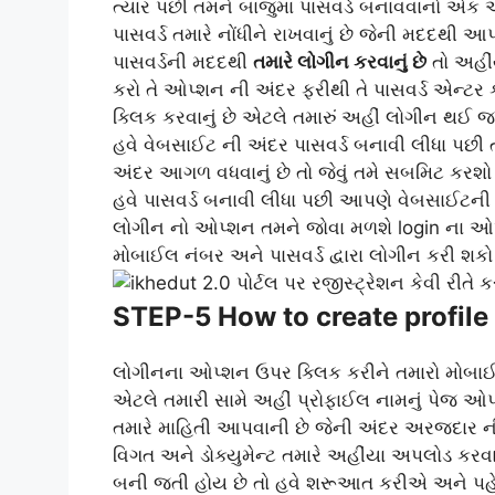
ત્યાર પછી તમને બાજુમાં પાસવર્ડ બનાવવાનો એક ઓ
પાસવર્ડ તમારે નોંધીને રાખવાનું છે જેની મદદથી 
પાસવર્ડની મદદથી
તમારે લોગીન કરવાનું છે
તો અહીંય
કરો તે ઓપ્શન ની અંદર ફરીથી તે પાસવર્ડ એન્ટર
ક્લિક કરવાનું છે એટલે તમારું અહીં લોગીન થઈ જ
હવે વેબસાઈટ ની અંદર પાસવર્ડ બનાવી લીધા પછી ત
અંદર આગળ વધવાનું છે તો જેવું તમે સબમિટ કર
હવે પાસવર્ડ બનાવી લીધા પછી આપણે વેબસાઈટની
લોગીન નો ઓપ્શન તમને જોવા મળશે login ના ઓપ્શ
મોબાઈલ નંબર અને પાસવર્ડ દ્વારા લોગીન કરી શકો
STEP-5 How to create profile 
લોગીનના ઓપ્શન ઉપર ક્લિક કરીને તમારો મોબાઈલ
એટલે તમારી સામે અહીં પ્રોફાઈલ નામનું પેજ ઓ
તમારે માહિતી આપવાની છે જેની અંદર અરજદાર ન
વિગત અને ડોક્યુમેન્ટ તમારે અહીંયા અપલોડ કર
બની જતી હોય છે તો હવે શરૂઆત કરીએ અને પહે