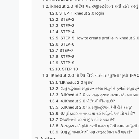
ikhedut 2.0 પોર્ટલ પર રજીસ્ટ્રેશન કેવી રીતે કરવું
STEP-1 ikhedut 2.0 login
STEP-2
STEP-3
STEP-4
STEP-5 How to create profile in ikhedut 2.0
STEP-6
STEP-7
STEP-8
STEP-9
STEP-10
IKhedut 2.0 પોર્ટલ વિશે વારંવાર પૂછાતા પ્રશ્નો (FA
1.IKhedut 2.0 શું છે?
2.શું પહેલાથી રજીસ્ટર કરેલા ખેડૂતોને ફરીથી રજીસ્ટ્
3.IKhedut 2.0 પર રજીસ્ટ્રેશન કરવા માટે કયા ડોક્ય
4.IKhedut 2.0 પોર્ટલની લિંક શું છે?
5.IKhedut 2.0 પર રજીસ્ટ્રેશન કેવી રીતે કરવું?
6.પ્રોફાઇલ બનાવવામાં કઈ માહિતી આપવી પડે છે?
7.જમીનની વિગતો શું આપી શકાય છે?
8.સહાય માટે ફોર્મ ભરતી વખતે ફરીથી તમામ માહિતી
9.શું હું મોબાઈલથી પણ રજીસ્ટ્રેશન કરી શકું છું?
Author