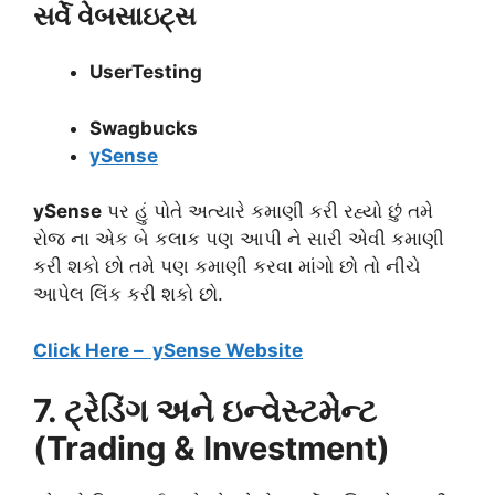
સર્વે વેબસાઇટ્સ
UserTesting
Swagbucks
ySense
ySense
પર હું પોતે અત્યારે કમાણી કરી રહ્યો છું તમે
રોજ ના એક બે કલાક પણ આપી ને સારી એવી કમાણી
કરી શકો છો તમે પણ કમાણી કરવા માંગો છો તો નીચે
આપેલ લિંક કરી શકો છો.
Click Here – ySense Website
7. ટ્રેડિંગ અને ઇન્વેસ્ટમેન્ટ
(Trading & Investment)