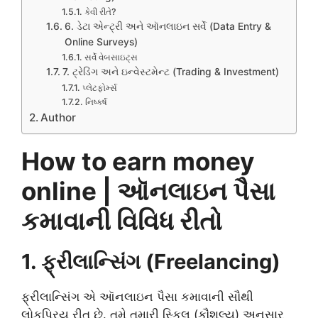
કેવી રીતે?
6. ડેટા એન્ટ્રી અને ઑનલાઇન સર્વે (Data Entry &
Online Surveys)
સર્વે વેબસાઇટ્સ
7. ટ્રેડિંગ અને ઇન્વેસ્ટમેન્ટ (Trading & Investment)
પ્લેટફોર્મ્સ
નિષ્કર્ષ
Author
How to earn money
online | ઑનલાઇન પૈસા
કમાવાની વિવિધ રીતો
1. ફ્રીલાન્સિંગ (Freelancing)
ફ્રીલાન્સિંગ એ ઑનલાઇન પૈસા કમાવાની સૌથી
લોકપ્રિય રીત છે. તમે તમારી સ્કિલ (કૌશલ્ય) અનુસાર