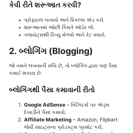
કેવી રીતે શરૂઆત કરવી?
પ્રોફાઇલ બનાવો અને સ્કિલ્સ ઍડ કરો.
શરૂઆતમાં ઓછી કિંમતે ઑર્ડર લો.
ક્લાયંટ્સથી રિવ્યુ મેળવો અને રેટ વધારો.
2. બ્લોગિંગ (Blogging)
જો તમને લખવાની રુચિ છે, તો બ્લોગિંગ દ્વારા પણ પૈસા
કમાઈ શકાય છે.
બ્લોગિંગથી પૈસા કમાવાની રીતો
Google AdSense
– વિઝિટર્સ પર ઍડ્સ
દેખાડીને પૈસા કમાવો.
Affiliate Marketing
– Amazon, Flipkart
જેવી સાઇટ્સના પ્રોડક્ટ્સ પ્રમોટ કરો.