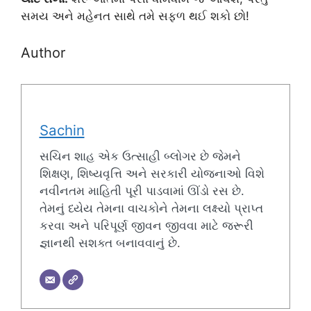
સમય અને મહેનત સાથે તમે સફળ થઈ શકો છો!
Author
Sachin
સચિન શાહ એક ઉત્સાહી બ્લોગર છે જેમને
શિક્ષણ, શિષ્યવૃત્તિ અને સરકારી યોજનાઓ વિશે
નવીનતમ માહિતી પૂરી પાડવામાં ઊંડો રસ છે.
તેમનું ધ્યેય તેમના વાચકોને તેમના લક્ષ્યો પ્રાપ્ત
કરવા અને પરિપૂર્ણ જીવન જીવવા માટે જરૂરી
જ્ઞાનથી સશક્ત બનાવવાનું છે.