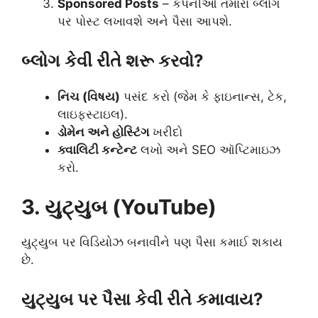
Sponsored Posts
– કંપનીઓ તમારા બ્લોગ
પર પોસ્ટ લખાવશે અને પૈસા આપશે.
બ્લોગ કેવી રીતે શરૂ કરવો?
નિચ (વિષય)
પસંદ કરો (જેમ કે ફાઇનાન્સ, ટેક,
લાઇફસ્ટાઇલ).
ડોમેન અને હોસ્ટિંગ
ખરીદો
ક્વાલિટી કન્ટેન્ટ
લખો અને SEO ઑપ્ટિમાઇઝ
કરો.
3. યુટ્યુબ (YouTube)
યુટ્યુબ પર વિડિયોઝ બનાવીને પણ પૈસા કમાઈ શકાય
છે.
યુટ્યુબ પર પૈસા કેવી રીતે કમાવાય?