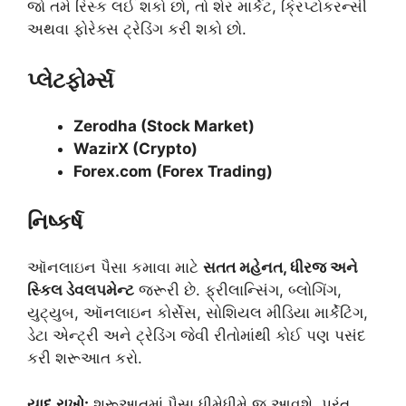
જો તમે રિસ્ક લઈ શકો છો, તો શેર માર્કેટ, ક્રિપ્ટોકરન્સી
અથવા ફોરેક્સ ટ્રેડિંગ કરી શકો છો.
પ્લેટફોર્મ્સ
Zerodha (Stock Market)
WazirX (Crypto)
Forex.com (Forex Trading)
નિષ્કર્ષ
ઑનલાઇન પૈસા કમાવા માટે
સતત મહેનત, ધીરજ અને
સ્કિલ ડેવલપમેન્ટ
જરૂરી છે. ફ્રીલાન્સિંગ, બ્લોગિંગ,
યુટ્યુબ, ઑનલાઇન કોર્સેસ, સોશિયલ મીડિયા માર્કેટિંગ,
ડેટા એન્ટ્રી અને ટ્રેડિંગ જેવી રીતોમાંથી કોઈ પણ પસંદ
કરી શરૂઆત કરો.
યાદ રાખો:
શરૂઆતમાં પૈસા ધીમેધીમે જ આવશે, પરંતુ