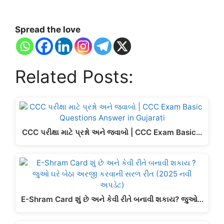
Spread the love
Related Posts:
CCC પરીક્ષા માટે પ્રશ્નો અને જવાબો | CCC Exam Basic…
E-Shram Card શું છે અને કેવી રીતે બનાવી શકાય? જુઓ…