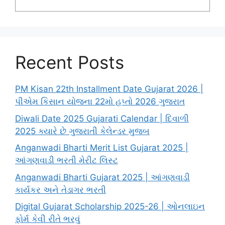
Recent Posts
PM Kisan 22th Installment Date Gujarat 2026 |
પીએમ કિસાન યોજના 22મો હપ્તો 2026 ગુજરાત
Diwali Date 2025 Gujarati Calendar | દિવાળી
2025 ક્યારે છે ગુજરાતી કેલેન્ડર મુજબ
Anganwadi Bharti Merit List Gujarat 2025 |
આંગણવાડી ભરતી મેરીટ લિસ્ટ
Anganwadi Bharti Gujarat 2025 | આંગણવાડી
કાર્યકર અને તેડાગર ભરતી
Digital Gujarat Scholarship 2025-26 | ઓનલાઇન
ફોર્મ કેવી રીતે ભરવું