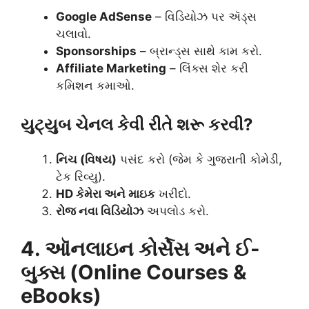
Google AdSense
– વિડિયોઝ પર ઍડ્સ
ચલાવો.
Sponsorships
– બ્રાન્ડ્સ સાથે કામ કરો.
Affiliate Marketing
– લિંક્સ શેર કરી
કમિશન કમાઓ.
યુટ્યુબ ચેનલ કેવી રીતે શરૂ કરવી?
નિચ (વિષય)
પસંદ કરો (જેમ કે ગુજરાતી કોમેડી,
ટેક રિવ્યુ).
HD કેમેરા અને માઇક
ખરીદો.
રોજ નવા વિડિયોઝ
અપલોડ કરો.
4. ઑનલાઇન કોર્સેસ અને ઈ-
બુક્સ (Online Courses &
eBooks)