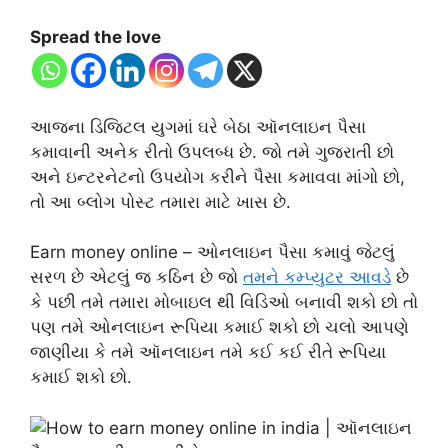
Spread the love
આજના ડિજિટલ યુગમાં ઘરે બેઠા ઑનલાઇન પૈસા
કમાવાની અનેક રીતો ઉપલબ્ધ છે. જો તમે ગુજરાતી છો
અને ઇન્ટરનેટનો ઉપયોગ કરીને પૈસા કમાવવા માંગો છો,
તો આ બ્લોગ પોસ્ટ તમારા માટે ખાસ છે.
Earn money online – ઓનલાઇન પૈસા કમાવું જેટલું
સરળ છે એટલું જ કઠિન છે જો
તમને કમ્પ્યુટર આવડે
છે
કે પછી તમે તમારા મોબાઇલ થી વિડિઓ બનાવી શકો છો તો
પણ તમે ઓનલાઇન રૂપિયા કમાઈ શકો છો ચલો આપણે
જાણીયા કે તમે ઑનલાઇન તમે કઈ કઈ રીતે રૂપિયા
કમાઈ શકો છો.