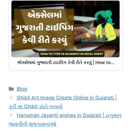
એક્સેલમાં ગુજરાતી ટાઇપિંગ કેવી રીતે કરવું | How to…
Categories
Blog
Ghibli Art Image Create Online in Gujarati |
ફ્રી માં Ghibli ફોટો બનાવો
Hanuman Jayanti wishes in Gujarati | હનુમાન
જયંતીની શુભકામનાઓ