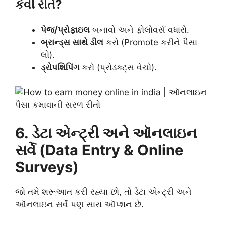
કેવી રીતે?
પેજ/પ્રોફાઇલ
બનાવો અને ફોલોવર્સ વધારો.
બ્રાન્ડ્સ સાથે ડીલ
કરો (Promote કરીને પૈસા
લો).
ડ્રોપશિપિંગ
કરો (પ્રોડક્ટ્સ વેચો).
6. ડેટા એન્ટ્રી અને ઑનલાઇન
સર્વે (Data Entry & Online
Surveys)
જો તમે શરૂઆત કરી રહ્યા છો, તો ડેટા એન્ટ્રી અને
ઑનલાઇન સર્વે પણ સારા ઑપ્શન છે.