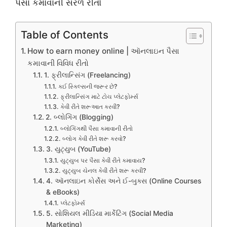
Table of Contents
How to earn money online | ઑનલાઇન પૈસા
કમાવાની વિવિધ રીતો
1. ફ્રીલાન્સિંગ (Freelancing)
કઈ સ્કિલ્સની જરૂર છે?
ફ્રીલાન્સિંગ માટે ટોચ પ્લેટફોર્મ્સ
કેવી રીતે શરૂઆત કરવી?
2. બ્લોગિંગ (Blogging)
બ્લોગિંગથી પૈસા કમાવાની રીતો
બ્લોગ કેવી રીતે શરૂ કરવો?
3. યુટ્યુબ (YouTube)
યુટ્યુબ પર પૈસા કેવી રીતે કમાવાય?
યુટ્યુબ ચેનલ કેવી રીતે શરૂ કરવી?
4. ઑનલાઇન કોર્સેસ અને ઈ-બુક્સ (Online Courses
& eBooks)
પ્લેટફોર્મ્સ
5. સોશિયલ મીડિયા માર્કેટિંગ (Social Media
Marketing)