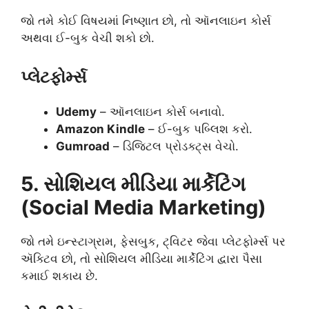
જો તમે કોઈ વિષયમાં નિષ્ણાત છો, તો ઑનલાઇન કોર્સ
અથવા ઈ-બુક વેચી શકો છો.
પ્લેટફોર્મ્સ
Udemy
– ઑનલાઇન કોર્સ બનાવો.
Amazon Kindle
– ઈ-બુક પબ્લિશ કરો.
Gumroad
– ડિજિટલ પ્રોડક્ટ્સ વેચો.
5. સોશિયલ મીડિયા માર્કેટિંગ
(Social Media Marketing)
જો તમે ઇન્સ્ટાગ્રામ, ફેસબુક, ટ્વિટર જેવા પ્લેટફોર્મ્સ પર
ઍક્ટિવ છો, તો સોશિયલ મીડિયા માર્કેટિંગ દ્વારા પૈસા
કમાઈ શકાય છે.