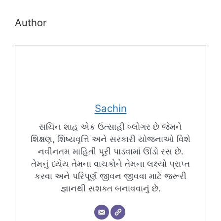
Author
Sachin
સચિન શાહ એક ઉત્સાહી બ્લોગર છે જેમને
શિક્ષણ, શિષ્યવૃત્તિ અને સરકારી યોજનાઓ વિશે
નવીનતમ માહિતી પૂરી પાડવામાં ઊંડો રસ છે.
તેમનું ધ્યેય તેમના વાચકોને તેમના લક્ષ્યો પ્રાપ્ત
કરવા અને પરિપૂર્ણ જીવન જીવવા માટે જરૂરી
જ્ઞાનથી સશક્ત બનાવવાનું છે.